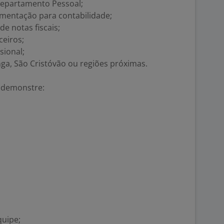
epartamento Pessoal;
mentação para contabilidade;
e notas fiscais;
ceiros;
sional;
inga, São Cristóvão ou regiões próximas.
 demonstre:
quipe;