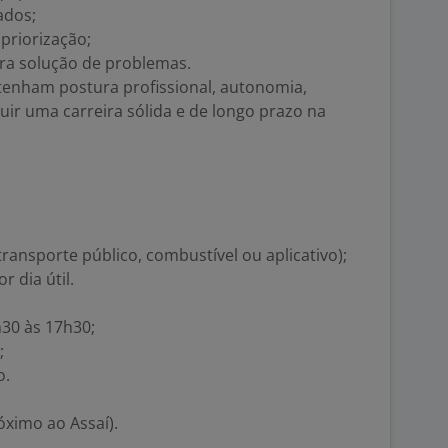
ados;
priorização;
para solução de problemas.
 tenham postura profissional, autonomia,
uir uma carreira sólida e de longo prazo na
ransporte público, combustível ou aplicativo);
r dia útil.
h30 às 17h30;
;
o.
óximo ao Assaí).