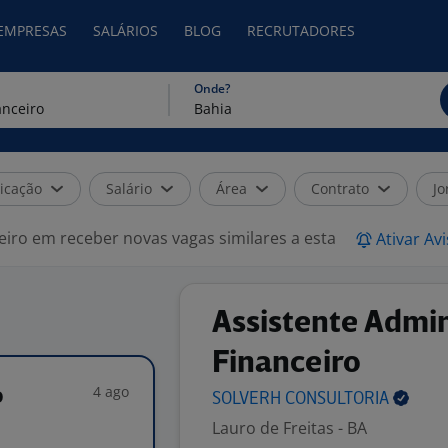
 EMPRESAS
SALÁRIOS
BLOG
RECRUTADORES
Onde?
icação
Salário
Área
Contrato
Jo
eiro em receber novas vagas similares a esta
Ativar Av
Assistente Admin
Financeiro
4 ago
o
SOLVERH
CONSULTORIA
Lauro de Freitas - BA