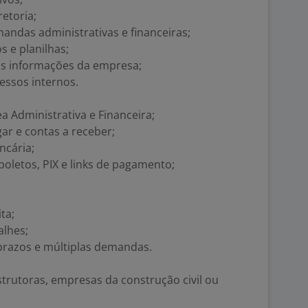
retoria;
ndas administrativas e financeiras;
s e planilhas;
das informações da empresa;
essos internos.
 Administrativa e Financeira;
r e contas a receber;
ncária;
letos, PIX e links de pagamento;
ta;
alhes;
 prazos e múltiplas demandas.
strutoras, empresas da construção civil ou