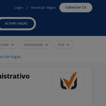
Cadastrar CV
Login
Anunciar Vagas
ACHAR VAGAS
rnada
Senioridade
PcD
iso de Vagas
istrativo