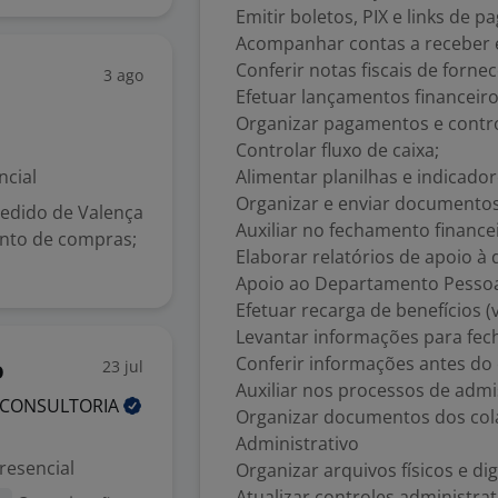
Emitir boletos, PIX e links de 
Acompanhar contas a receber e
Conferir notas fiscais de forne
3 ago
Efetuar lançamentos financeiro
Organizar pagamentos e contr
Controlar fluxo de caixa;
ncial
Alimentar planilhas e indicador
Organizar e enviar documentos
pedido de Valença
Auxiliar no fechamento finance
ento de compras;
Elaborar relatórios de apoio à d
Apoio ao Departamento Pesso
Efetuar recarga de benefícios (
Levantar informações para fe
Conferir informações antes do 
23 jul
o
Auxiliar nos processos de admi
CONSULTORIA
Organizar documentos dos col
Administrativo
resencial
Organizar arquivos físicos e digi
Atualizar controles administrat