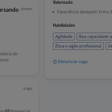
Valorizado
Ontem
Cursando
Experiência desejada: Entre 3
Habilidades
Agilidade
Boa capacidade an
Ética e sigilo profissional
O
iliária do
ssoas
Denunciar vaga
4 ago
ior
Presencial