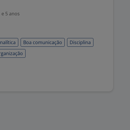
 e 5 anos
alítica
Boa comunicação
Disciplina
rganização