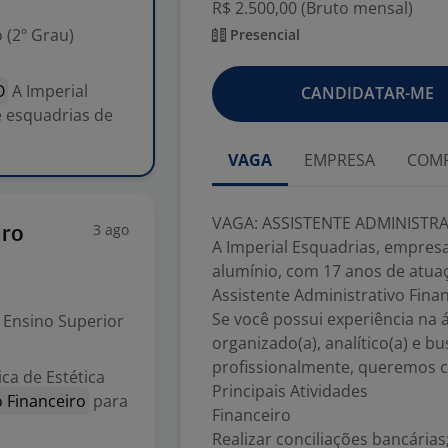
R$ 2.500,00 (Bruto mensal)
 (2º Grau)
Presencial
O
A Imperial
CANDIDATAR-ME
 esquadrias de
VAGA
EMPRESA
COMP
VAGA: ASSISTENTE ADMINISTRA
3 ago
iro
A Imperial Esquadrias, empres
alumínio, com 17 anos de atua
Assistente Administrativo Fina
Se você possui experiência na á
Ensino Superior
organizado(a), analítico(a) e 
profissionalmente, queremos 
ica de Estética
Principais Atividades
o Financeiro
para
Financeiro
Realizar conciliações bancárias