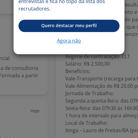
entrevistas e fica no topo da lista dos
Comprometimento com result
recrutadores.
Capacidade de planejamento e 
Perfil colaborativo e voltado 
Quero destacar meu perfil
Valorizamos profissionais que
17 jun
discrição e interesse em constr
Agora não
empresa.
Informações da Vaga
Regime de contratação: CLT
cial
Salário: R$ 2.500,00
 de consultoria
Benefícios:
Formada a partir
Vale-Transporte (recarga para t
Vale Alimentação de R$ 20,00 po
Jornada de Trabalho:
Segunda a quinta-feira: das 07
Sexta-feira: das 07h30 às 16h30
Hoje
1 hora de intervalo para almoç
Local de Trabalho:
Itinga – Lauro de Freitas/BA (pr