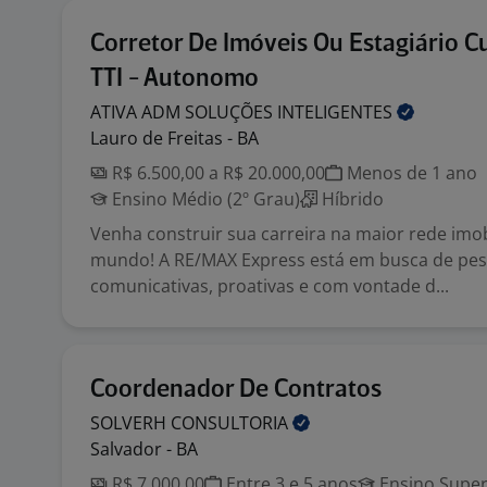
Corretor De Imóveis Ou Estagiário 
TTI - Autonomo
ATIVA ADM SOLUÇÕES
INTELIGENTES
Lauro de Freitas - BA
R$ 6.500,00 a R$ 20.000,00
Menos de 1 ano
Ensino Médio (2º Grau)
Híbrido
Venha construir sua carreira na maior rede imob
mundo! A RE/MAX Express está em busca de pe
comunicativas, proativas e com vontade d...
Coordenador De Contratos
SOLVERH
CONSULTORIA
Salvador - BA
R$ 7.000,00
Entre 3 e 5 anos
Ensino Super