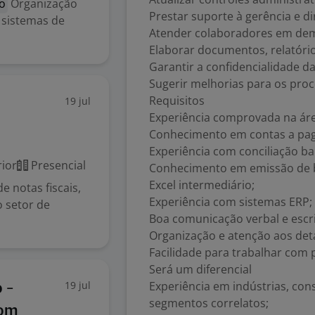
ro
Organização
Prestar suporte à gerência e di
 sistemas de
Atender colaboradores em dema
Elaborar documentos, relatório
Garantir a confidencialidade 
Sugerir melhorias para os proc
Requisitos
19 jul
Experiência comprovada na área
Conhecimento em contas a paga
Experiência com conciliação ba
ior
Presencial
Conhecimento em emissão de bo
Excel intermediário;
 notas fiscais,
Experiência com sistemas ERP;
 setor de
Boa comunicação verbal e escri
Organização e atenção aos det
Facilidade para trabalhar com
Será um diferencial
19 jul
Experiência em indústrias, con
 -
segmentos correlatos;
Com