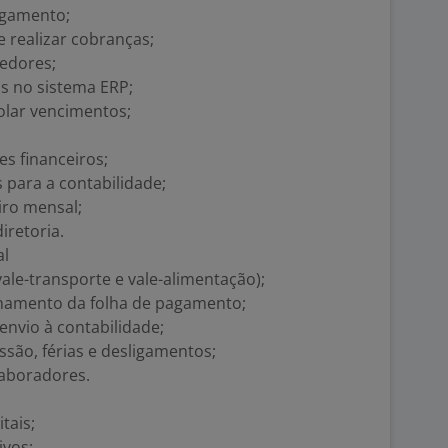
pagamento;
 realizar cobranças;
cedores;
s no sistema ERP;
olar vencimentos;
es financeiros;
 para a contabilidade;
iro mensal;
iretoria.
al
vale-transporte e vale-alimentação);
chamento da folha de pagamento;
envio à contabilidade;
ssão, férias e desligamentos;
aboradores.
tais;
ivos;