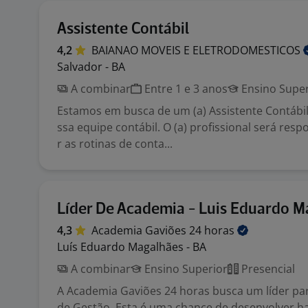
Assistente Contábil
4,2
BAIANAO MOVEIS E
ELETRODOMESTICOS
Salvador - BA
A combinar
Entre 1 e 3 anos
Ensino Super
Estamos em busca de um (a) Assistente Contábil
ssa equipe contábil. O (a) profissional será res
r as rotinas de conta...
Líder De Academia - Luis Eduardo M
4,3
Academia Gaviões 24
horas
Luís Eduardo Magalhães - BA
A combinar
Ensino Superior
Presencial
A Academia Gaviões 24 horas busca um líder par
de Gestão. Esta é uma chance de desenvolver ha