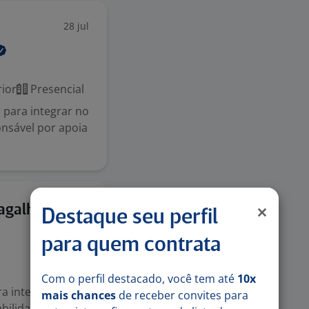
28 jul
ior
Presencial
 para integrar no
ponsável por apoia
20 jul
agalhães
Destaque seu perfil
para quem contrata
Com o perfil destacado, você tem até
10x
a integrar o time
mais chances
de receber convites para
bilidades e