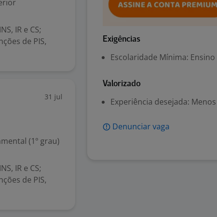
rior
S, IR e CS;
Exigências
nções de PIS,
Escolaridade Mínima: Ensino
Valorizado
31 jul
Experiência desejada: Menos
Denunciar vaga
mental (1º grau)
S, IR e CS;
nções de PIS,