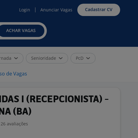
Cadastrar CV
Login
Anunciar Vagas
ACHAR VAGAS
rnada
Senioridade
PcD
iso de Vagas
DAS I (RECEPCIONISTA) -
NA (BA)
26 avaliações