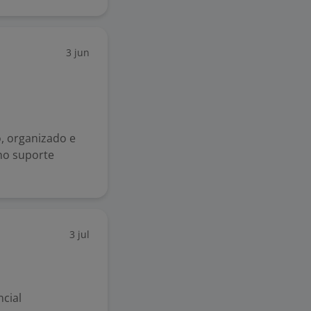
3 jun
o, organizado e
no suporte
3 jul
cial