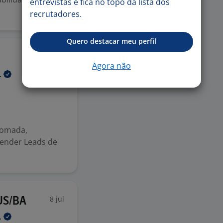
entrevistas e fica no topo da lista dos
recrutadores.
Quero destacar meu perfil
8 jul
Agora não
.
nomada,
ender Leads de
8 jul
US/BA
.