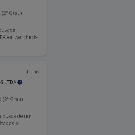
 (2º Grau)
ousada,
BA ealizar check-
11 jun
OS
LTDA
 (2º Grau)
 busca de um
ultados e