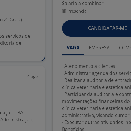
Salário a combinar
Presencial
 (2º Grau)
CANDIDATAR-ME
os serviços de
uditoria de
VAGA
EMPRESA
COMP
· Atendimento a clientes.
· Administrar agenda dos serviç
4 ago
· Realizar a auditoria de entrad
clínica veterinária e estética 
· Participar da auditoria e cont
movimentações financeiras do a
clínica veterinária e estética 
açari - BA
administrativo, visando cumpr
 Administração,
· Executar outras atividades in
Benefícios: