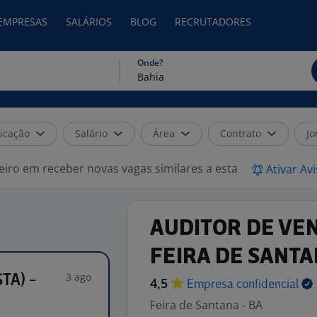
 EMPRESAS
SALÁRIOS
BLOG
RECRUTADORES
Onde?
icação
Salário
Área
Contrato
Jo
eiro em receber novas vagas similares a esta
Ativar Av
AUDITOR DE VEN
FEIRA DE SANTA
3 ago
TA) -
4,5
Empresa
confidencial
Feira de Santana - BA