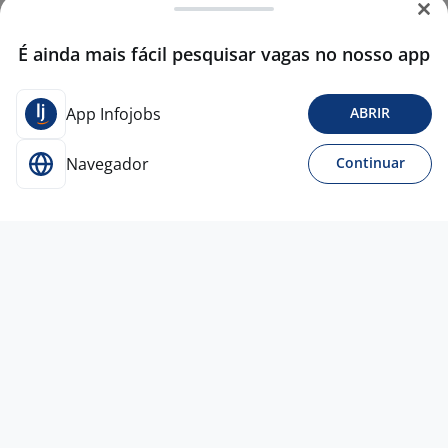
É ainda mais fácil pesquisar vagas no nosso app
App Infojobs
ABRIR
Navegador
Continuar
28 jul
Supervisor Comercial - Considerado
Como Diferencial Ter Experiência No
Ramo Alimentício
60.836.461 LIVIA JESUS DE
SANTANA
Barreiras - BA