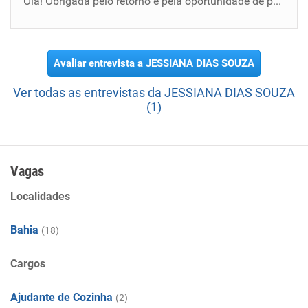
Olá! Obrigada pelo retorno e pela oportunidade de participar do processo seletivo. Gostaria de saber, se possível, o que pesou na decisão d...
Avaliar entrevista a JESSIANA DIAS SOUZA
Ver todas as entrevistas da JESSIANA DIAS SOUZA
(1)
Vagas
Localidades
Bahia
(18)
Cargos
Ajudante de Cozinha
(2)