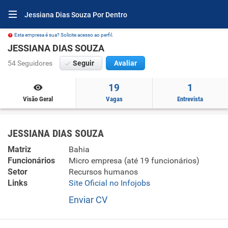
Jessiana Dias Souza Por Dentro
Esta empresa é sua? Solicite acesso ao perfil.
JESSIANA DIAS SOUZA
54 Seguidores
Seguir
Avaliar
19
1
Visão Geral
Vagas
Entrevista
JESSIANA DIAS SOUZA
Matriz
Bahia
Funcionários
Micro empresa (até 19 funcionários)
Setor
Recursos humanos
Links
Site Oficial no Infojobs
Enviar CV
Nossa empresa atua no ramo de promoção de vendas