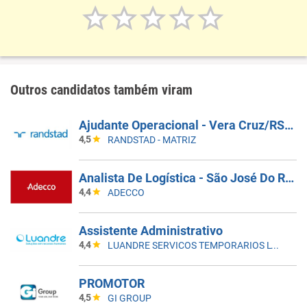
Outros candidatos também viram
Ajudante Operacional - Vera Cruz/RS - Coca-Cola FEMSA
4,5
RANDSTAD - MATRIZ
Analista De Logística - São José Do Rio Preto/SP
4,4
ADECCO
Assistente Administrativo
4,4
LUANDRE SERVICOS TEMPORARIOS LTDA. (C-I)
PROMOTOR
4,5
GI GROUP