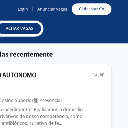
Cadastrar CV
Login
Anunciar Vagas
ACHAR VAGAS
das recentemente
12 jan
O AUTONOMO
Ensino Superior
Presencial
procedimentos Realizamos a domicilio
rivativos de nossa competência, como
antibióticos, curativo de fe...