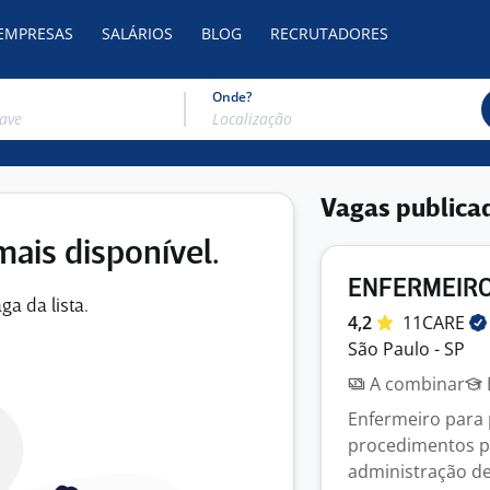
 EMPRESAS
SALÁRIOS
BLOG
RECRUTADORES
Onde?
Vagas publica
mais disponível.
ENFERMEIR
ga da lista.
4,2
11CARE
São Paulo - SP
A combinar
Enfermeiro para 
procedimentos p
administração de 