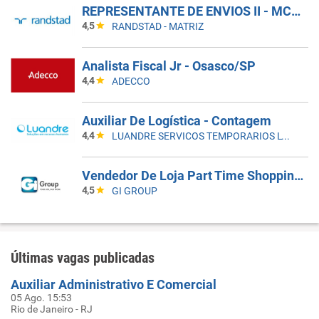
REPRESENTANTE DE ENVIOS II - MCDLIVRE
4,5
RANDSTAD - MATRIZ
Analista Fiscal Jr - Osasco/SP
4,4
ADECCO
Auxiliar De Logística - Contagem
4,4
LUANDRE SERVICOS TEMPORARIOS LTDA. (C-I)
Vendedor De Loja Part Time Shopping Morumbi
4,5
GI GROUP
Últimas vagas publicadas
Auxiliar Administrativo E Comercial
05 Ago. 15:53
Rio de Janeiro - RJ