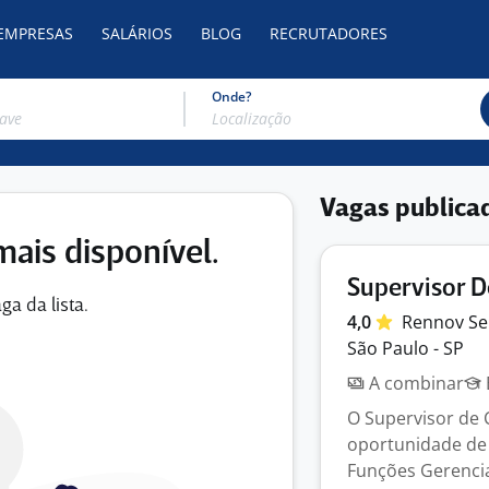
 EMPRESAS
SALÁRIOS
BLOG
RECRUTADORES
Onde?
Vagas publica
mais disponível.
Supervisor 
ga da lista.
4,0
Rennov Se
São Paulo - SP
A combinar
O Supervisor de
oportunidade de 
Funções Gerencia