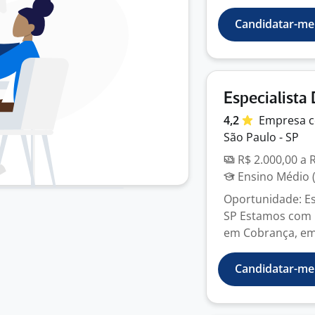
Candidatar-me
Especialista
4,2
Empresa
c
São Paulo - SP
R$ 2.000,00 a 
Ensino Médio (
Oportunidade: Es
SP Estamos com u
em Cobrança, em
Candidatar-me