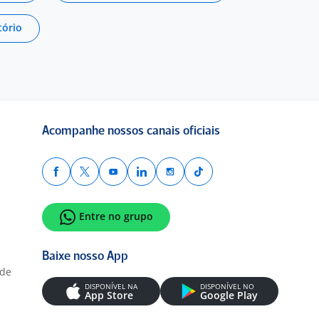
tório
Acompanhe nossos canais oficiais
Entre no grupo
Baixe nosso App
ade
DISPONÍVEL NA
DISPONÍVEL NO
App Store
Google Play