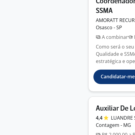
Coordenador(
SSMA
AMORATT RECU
Osasco - SP
A combinar
Como será o seu 
Qualidade e SSMA
estratégica e ope
Candidatar-me
Auxiliar De 
4,4
LUANDRE 
Contagem - MG
R$ 2.000,00 a 