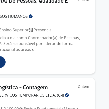
A) De Pessoas, Qualidade E
RSOS
HUMANOS
Ensino Superior
Presencial
dia a dia como Coordenador(a) de Pessoas,
: Será responsável por liderar de forma
racional as áreas d...
Ontem
Logística - Contagem
SERVICOS TEMPORARIOS LTDA.
(C-I)
R$ 2.100,00
Ensino Fundamental (1º grau)