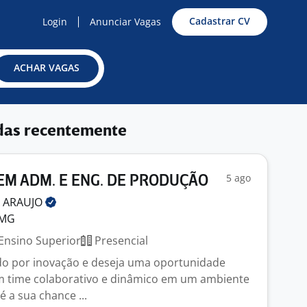
Cadastrar CV
Login
Anunciar Vagas
ACHAR VAGAS
das recentemente
5 ago
EM ADM. E ENG. DE PRODUÇÃO
A
ARAUJO
 MG
Ensino Superior
Presencial
do por inovação e deseja uma oportunidade
m time colaborativo e dinâmico em um ambiente
é a sua chance ...