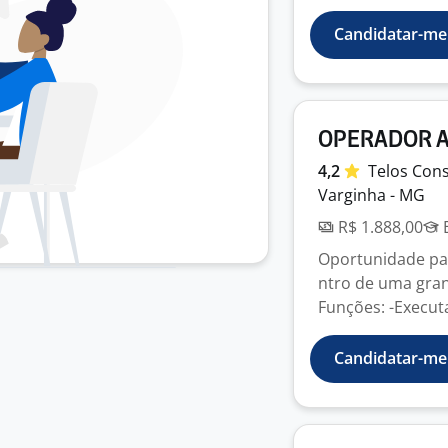
Candidatar-me
OPERADOR A
4,2
Telos
Cons
Varginha - MG
R$ 1.888,00
E
Oportunidade pa
ntro de uma gran
Funções: -Executa
Candidatar-me