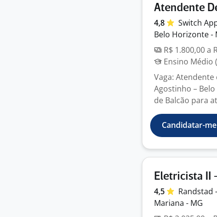
Atendente D
4,8
Switch
Ap
Belo Horizonte -
R$ 1.800,00 a 
Ensino Médio (
Vaga: Atendente 
Agostinho – Bel
de Balcão para a
Candidatar-me
Eletricista I
4,5
Randstad 
Mariana - MG