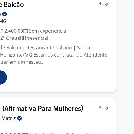
4 ago
e Balcão
p
 MG
R$ 2.400,00
Sem experiência
2º Grau)
Presencial
de Balcão | Restaurante Italiano | Santo
o Horizonte/MG Estamos contratando Atendente
tuar em um restau...
3 ago
I - (Afirmativa Para Mulheres)
-
Matriz