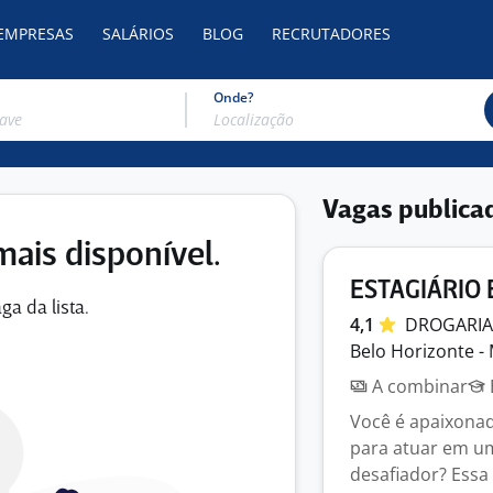
 EMPRESAS
SALÁRIOS
BLOG
RECRUTADORES
Onde?
Vagas publica
mais disponível.
ESTAGIÁRIO 
ga da lista.
4,1
DROGARI
Belo Horizonte -
A combinar
Você é apaixona
para atuar em u
desafiador? Essa 