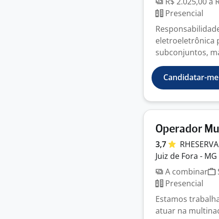
R$ 2.025,00 a 
Presencial
Responsabilidade
eletroeletrônica 
subconjuntos, m
Candidatar-me
Operador Mul
3,7
RHESERV
Juiz de Fora - MG
A combinar
Presencial
Estamos trabalha
atuar na multina