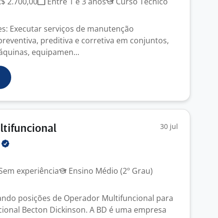
R$ 2.700,00
Entre 1 e 3 anos
Curso Técnico
s: Executar serviços de manutenção
preventiva, preditiva e corretiva em conjuntos,
áquinas, equipamen...
30 jul
tifuncional
A
Sem experiência
Ensino Médio (2º Grau)
ndo posições de Operador Multifuncional para
cional Becton Dickinson. A BD é uma empresa