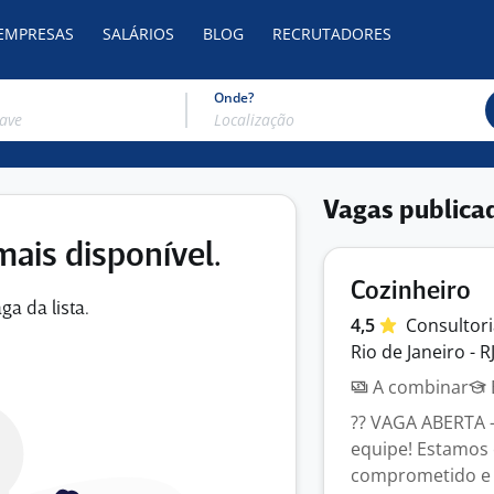
 EMPRESAS
SALÁRIOS
BLOG
RECRUTADORES
Onde?
Vagas publica
mais disponível.
Cozinheiro
ga da lista.
4,5
Consultor
Rio de Janeiro - R
A combinar
?? VAGA ABERTA –
equipe! Estamos 
comprometido e 