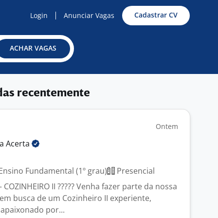
Cadastrar CV
Login
Anunciar Vagas
ACHAR VAGAS
das recentemente
Ontem
ia
Acerta
J
Ensino Fundamental (1º grau)
Presencial
 COZINHEIRO II ????? Venha fazer parte da nossa
em busca de um Cozinheiro II experiente,
apaixonado por...