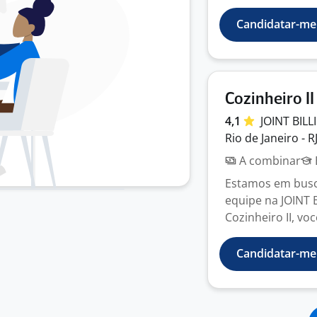
Candidatar-me
Cozinheiro II
4,1
JOINT BIL
Rio de Janeiro - R
A combinar
Estamos em busca
equipe na JOINT
Cozinheiro II, vo
Candidatar-me