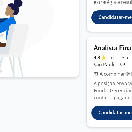
estratégia e resu
Candidatar-me
Analista Fin
4,3
Empresa
c
São Paulo - SP
A combinar
A posição envolv
Funda. Gerenciar
contas a pagar e 
Candidatar-me