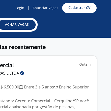
Cadastrar CV
Login
Anunciar Vagas
ACHAR VAGAS
das recentemente
Ontem
ercial
RASIL
LTDA
R$ 6.500,00
Entre 3 e 5 anos
Ensino Superior
atando: Gerente Comercial | Cerquilho/SP Você
rcial apaixonada por gestão de pessoas,