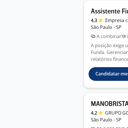
Assistente F
4,3
Empresa
c
São Paulo - SP
A combinar
A posição exige 
Funda. Gerenciar
relatórios financ
Candidatar-me
MANOBRISTA
4,2
GRUPO GO
São Paulo - SP