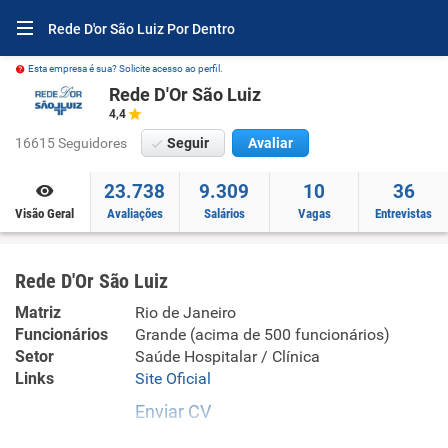
Rede D'or São Luiz Por Dentro
Esta empresa é sua? Solicite acesso ao perfil.
Rede D'Or São Luiz
4,4
16615 Seguidores
Seguir
Avaliar
23.738
9.309
10
36
Visão Geral
Avaliações
Salários
Vagas
Entrevistas
Rede D'Or São Luiz
Matriz
Rio de Janeiro
Funcionários
Grande (acima de 500 funcionários)
Setor
Saúde Hospitalar / Clínica
Links
Site Oficial
Enviar CV