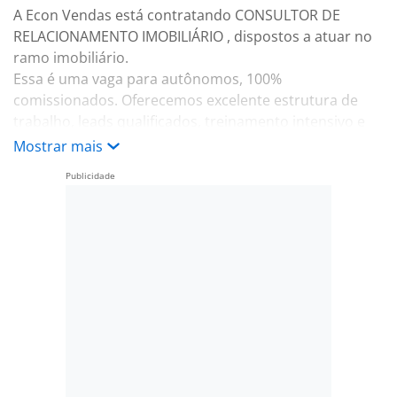
A Econ Vendas está contratando CONSULTOR DE
RELACIONAMENTO IMOBILIÁRIO , dispostos a atuar no
ramo imobiliário.
Essa é uma vaga para autônomos, 100%
comissionados. Oferecemos excelente estrutura de
trabalho, leads qualificados, treinamento intensivo e
acompanhamento gerencial.
Mostrar mais
A Econ Vendas possui projetos em todas as regiões de
São Paulo, Osasco, Guarulhos e Mongaguá.
Somos uma das houses mais premiadas e
reconhecidas dentro da Premiação do TOP
IMOBILIÁRIO.
Vem ser ECON VENDAS!
Entre em contato no 1191203-7907 - ANDREIA.