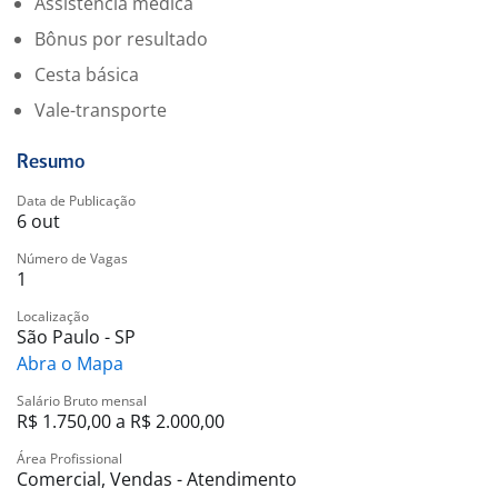
Assistência médica
profissional.
Oportunidade real de desenvolvimento na área
Bônus por resultado
comercial.
Cesta básica
Bonificações por desempenho e metas atingidas.
Vale-transporte
[Benefícios: vale-transporte, convênio médico e
alimentação]
Resumo
Data de Publicação
6 out
Número de Vagas
1
Localização
São Paulo - SP
Abra o Mapa
Salário Bruto mensal
R$ 1.750,00 a R$ 2.000,00
Área Profissional
Comercial, Vendas - Atendimento