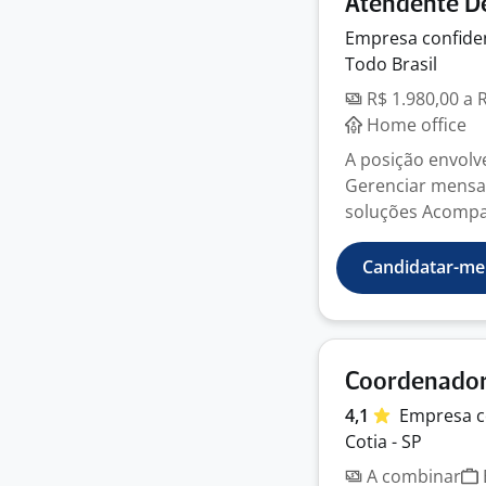
Atendente D
Empresa
confide
Todo Brasil
R$ 1.980,00 a 
Home office
A posição envolv
Gerenciar mensag
soluções Acompan
Candidatar-me
Coordenador
4,1
Empresa
c
Cotia - SP
A combinar