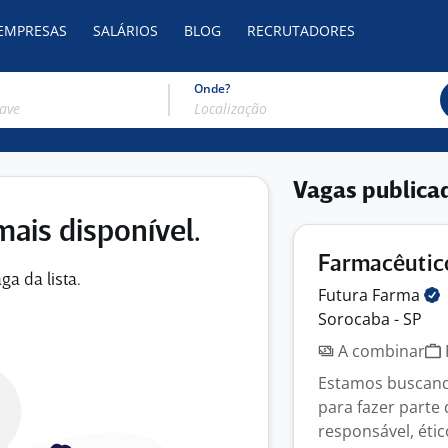
 EMPRESAS
SALÁRIOS
BLOG
RECRUTADORES
Onde?
Vagas publica
mais disponível.
Farmacêutico
ga da lista.
Futura
Farma
Sorocaba - SP
A combinar
Estamos buscand
para fazer parte
responsável, ético