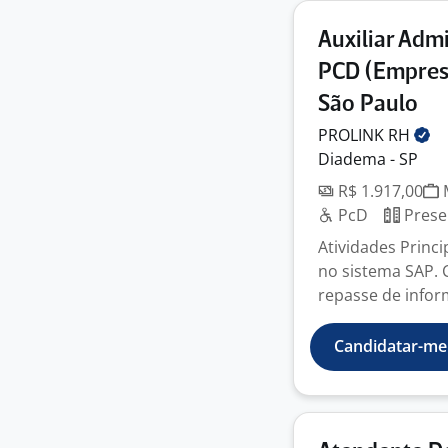
Auxiliar Admi
PCD (Empres
São Paulo
PROLINK
RH
Diadema - SP
R$ 1.917,00
M
PcD
Prese
Atividades Princ
no sistema SAP. 
repasse de infor
Candidatar-me