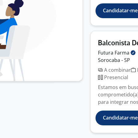
Candidatar-me
Balconista De
Futura
Farma
Sorocaba - SP
A combinar
Presencial
Estamos em busca
comprometido(a) 
para integrar nos
Candidatar-me