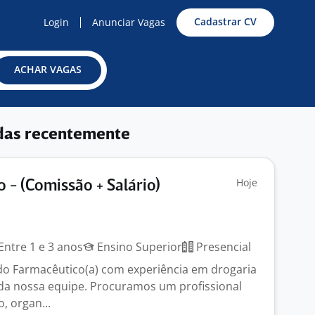
Cadastrar CV
Login
Anunciar Vagas
ACHAR VAGAS
das recentemente
Hoje
 - (Comissão + Salário)
Entre 1 e 3 anos
Ensino Superior
Presencial
o Farmacêutico(a) com experiência em drogaria
 da nossa equipe. Procuramos um profissional
, organ...