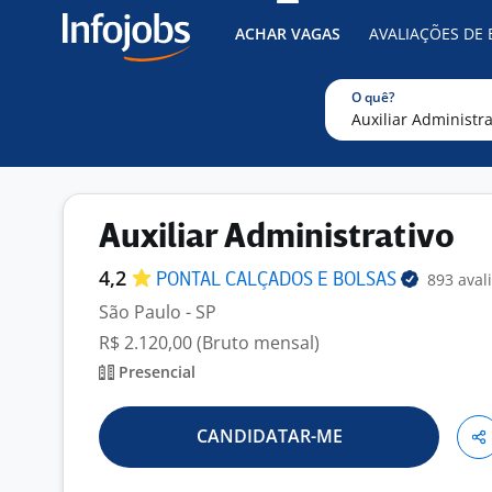
ACHAR VAGAS
AVALIAÇÕES DE
O quê?
Auxiliar Administrativo
4,2
893 aval
PONTAL CALÇADOS E
BOLSAS
São Paulo - SP
R$ 2.120,00 (Bruto mensal)
Presencial
CANDIDATAR-ME