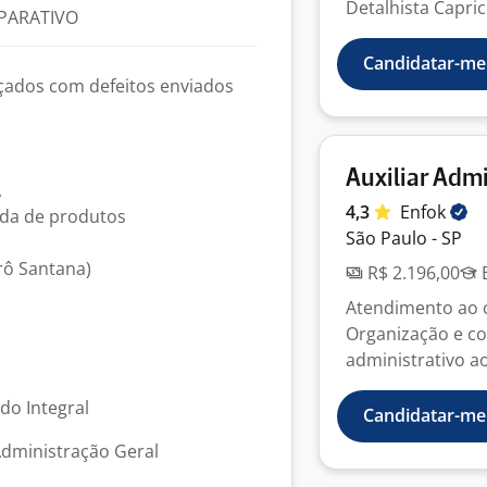
Detalhista Capric
PARATIVO
Candidatar-me
lçados com defeitos enviados
Auxiliar Admi
,
4,3
Enfok
aída de produtos
São Paulo - SP
rô Santana)
R$ 2.196,00
E
Atendimento ao c
Organização e co
administrativo ao
odo Integral
Candidatar-me
Administração Geral