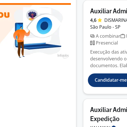
Auxiliar Adm
4,6
DISMARIN
São Paulo - SP
A combinar
Presencial
Execução das ati
desenvolvendo o
documentos. Elab
Candidatar-me
Auxiliar Adm
Expedição