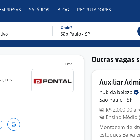
 EMPRESAS
SALÁRIOS
BLOG
RECRUTADORES
Onde?
Outras vagas s
11 mai
iações
Auxiliar Adm
hub da
beleza
São Paulo - SP
R$ 2.000,00 a 
Ensino Médio (
Montagem de kit
estoques Baixa 