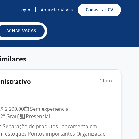
Cadastrar CV
Login
Anunciar Vagas
ACHAR VAGAS
imilares
11 mai
inistrativo
R$ 2.200,00
Sem experiência
2º Grau)
Presencial
s Separação de produtos Lançamento em
em estoques Pontos importantes Organização