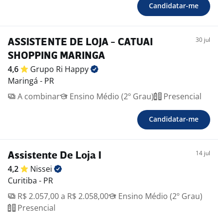
-. Plano de Saúde Unimed (opcional)
Candidatar-me
-. Universidade Coroporativa
-. Atendimento de Saúde e Psicologica -On line
30 jul
ASSISTENTE DE LOJA - CATUAI
SHOPPING MARINGA
4,6
Grupo Ri
Happy
Maringá - PR
A combinar
Ensino Médio (2º Grau)
Presencial
Candidatar-me
14 jul
Assistente De Loja I
4,2
Nissei
Curitiba - PR
R$ 2.057,00 a R$ 2.058,00
Ensino Médio (2º Grau)
Presencial