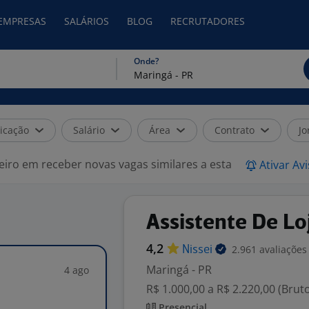
 EMPRESAS
SALÁRIOS
BLOG
RECRUTADORES
Onde?
icação
Salário
Área
Contrato
Jo
eiro em receber novas vagas similares a esta
Ativar Av
Assistente De Loj
4,2
2.961 avaliações
Nissei
Maringá - PR
4 ago
R$ 1.000,00 a R$ 2.220,00 (Brut
Presencial