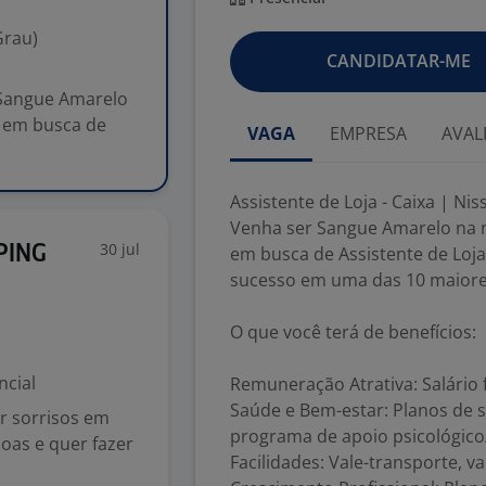
Grau)
CANDIDATAR-ME
r Sangue Amarelo
s em busca de
VAGA
EMPRESA
AVAL
Assistente de Loja - Caixa | Niss
Venha ser Sangue Amarelo na 
30 jul
PING
em busca de Assistente de Loj
sucesso em uma das 10 maiores
O que você terá de benefícios:
ncial
Remuneração Atrativa: Salário
Saúde e Bem-estar: Planos de s
r sorrisos em
programa de apoio psicológico/
oas e quer fazer
Facilidades: Vale-transporte, v