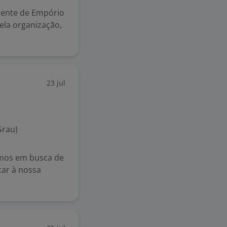
dente de Empório
ela organização,
23 jul
Grau)
amos em busca de
tar à nossa