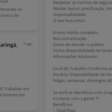
cial
Respeitar as normas de segura
Manter layout, precificação, l
e Amarelo na
responsabilidade
m busca de
O que buscamos:
Ensino médio completo.
Boa comunicação
7 ago
Goste de atender o publico
Maringá,
Tenha disponibilidade de horár
Informações Adicionais:
Local de Trabalho: Conforme va
Horário: Disponibilidade de Ho
Folgas: semanais, domingos al
il! Trabalhar em
Se você se identificou com a v
egicamente por
e crescer com a gente ??
Benefícios:
-. Total Pass