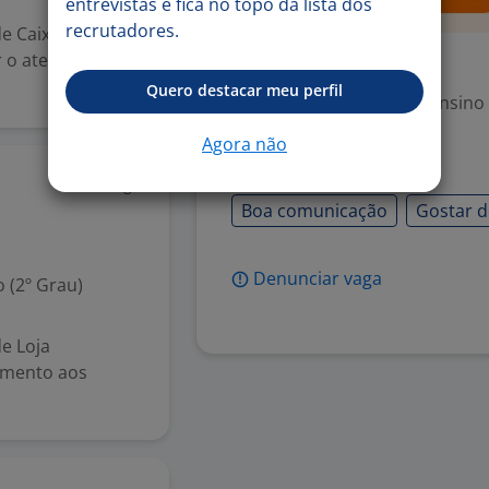
entrevistas e fica no topo da lista dos
recrutadores.
e Caixa
r o atendimento
Exigências
Quero destacar meu perfil
Escolaridade Mínima: Ensino
Agora não
Habilidades
3 ago
Boa comunicação
Gostar d
Denunciar vaga
 (2º Grau)
e Loja
imento aos