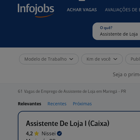
ACHAR VAGAS
AVALIAÇÕES DE
O quê?
Modelo de Trabalho
Km de você
Publ
Seja o prim
61
Vagas de Emprego de Assistente de Loja em Maringá - PR
Relevantes
Recentes
Próximas
Assistente De Loja I (Caixa)
4,2
Nissei