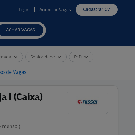
Cadastrar CV
Login
Anunciar Vagas
ACHAR VAGAS
rnada
Senioridade
PcD
iso de Vagas
a I (Caixa)
o mensal)