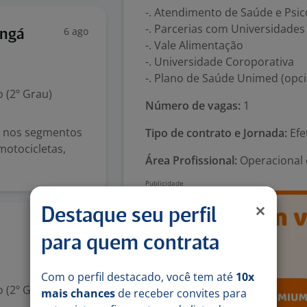
-. Atendimento de Saúde e Psico
-. Parcerias com Universidade
6 ago
ingá
-. Vale Alimentação
-. Universidade Coroporativa
-. Plano de Saúde Unimed (opci
 (2º Grau)
Número de vagas:
1
s nos segmentos
Tipo de contrato e Jornada:
Efe
motocicletas,
Área Profissional:
Operacional 
Destaque seu perfil
3 ago
para quem contrata
Com o perfil destacado, você tem até
10x
 (2º Grau)
mais chances
de receber convites para