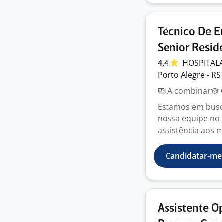
Técnico De E
Senior Resid
4,4
HOSPITAL
Porto Alegre - RS
A combinar
Estamos em busc
nossa equipe no 
assistência aos m
Candidatar-me
Assistente O