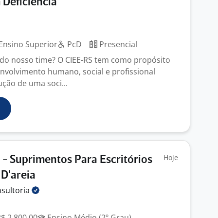
Deficiência
Ensino Superior
PcD
Presencial
 do nosso time? O CIEE-RS tem como propósito
volvimento humano, social e profissional
ução de uma soci...
Hoje
 - Suprimentos Para Escritórios
 D'areia
sultoria
R$ 2.800,00
Ensino Médio (2º Grau)