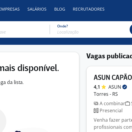
 EMPRESAS
SALÁRIOS
BLOG
RECRUTADORES
Onde?
Vagas publica
mais disponível.
ASUN CAPÃO
ga da lista.
4,1
ASUN
Torres - RS
A combinar
Presencial
Venha fazer part
profissionais c