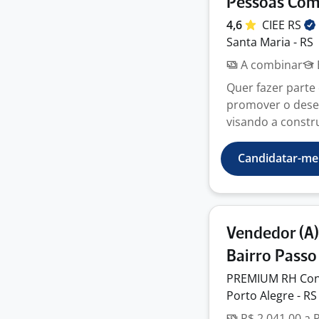
Pessoas Com 
4,6
CIEE
RS
Santa Maria - RS
A combinar
Quer fazer parte
promover o desen
visando a constr
Candidatar-me
Vendedor (A)
Bairro Passo
PREMIUM RH
Con
Porto Alegre - RS
R$ 2.041,00 a 