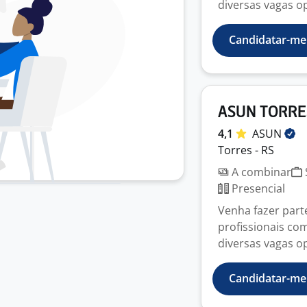
diversas vagas op
Candidatar-me
ASUN TORRE
4,1
ASUN
Torres - RS
A combinar
Presencial
Venha fazer part
profissionais c
diversas vagas op
Candidatar-me