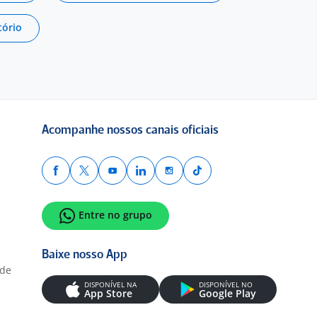
tório
Acompanhe nossos canais oficiais
Entre no grupo
Baixe nosso App
ade
DISPONÍVEL NA
DISPONÍVEL NO
App Store
Google Play