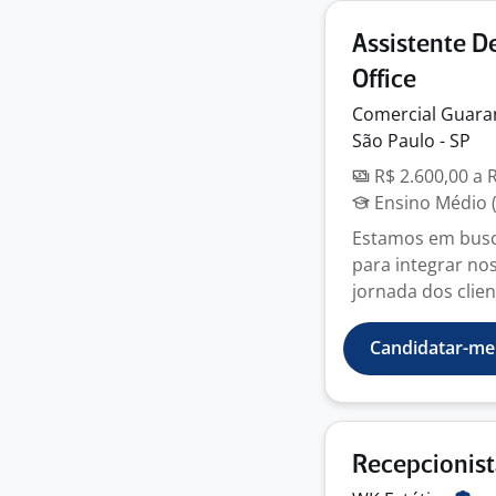
Assistente D
Office
Comercial Guara
São Paulo - SP
R$ 2.600,00 a 
Ensino Médio (
Estamos em busc
para integrar n
jornada dos clien
Candidatar-me
Recepcionis