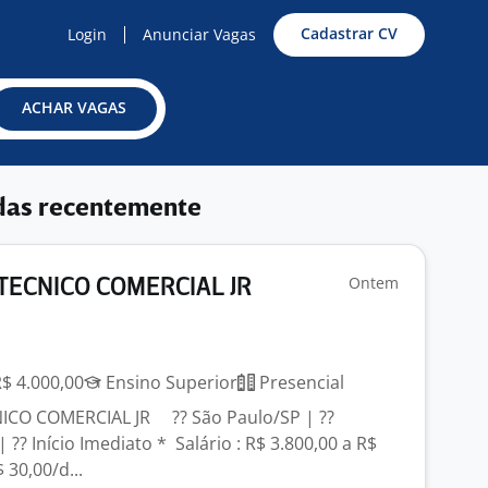
Cadastrar CV
Login
Anunciar Vagas
ACHAR VAGAS
das recentemente
Ontem
TECNICO COMERCIAL JR
R$ 4.000,00
Ensino Superior
Presencial
ICO COMERCIAL JR ?? São Paulo/SP | ??
 ?? Início Imediato * Salário : R$ 3.800,00 a R$
 30,00/d...