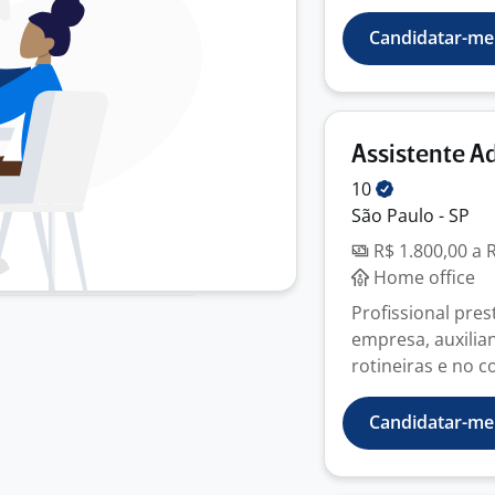
Candidatar-me
Assistente A
10
São Paulo - SP
R$ 1.800,00 a 
Home office
Profissional pres
empresa, auxilia
rotineiras e no co
Candidatar-me