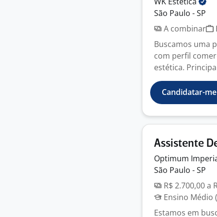
WK
Estética
São Paulo - SP
A combinar
Buscamos uma pro
com perfil comerc
estética. Principa
Candidatar-me
Assistente 
Optimum Imperi
São Paulo - SP
R$ 2.700,00 a 
Ensino Médio (
Estamos em busc