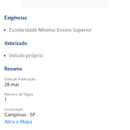
operações logísticas é um diferencial;
Experiência com Departamento Pessoal completo:
folha, ponto, rescisão, encargos;
Exigências
NECESSÁRIO POSSUI VEÍCULO PRÓPRIO;
Escolaridade Mínima: Ensino Superior
Residir em Campinas ou regiões próximas.
Valorizado
Veículo próprio
Resumo
Data de Publicação
28 mai
Número de Vagas
1
Localização
Campinas - SP
Abra o Mapa