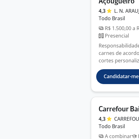
Açougueiro
4,3
L. N. ARA
Todo Brasil
R$ 1.500,00 a 
Presencial
Responsabilidades
carnes de acordo
cortes personaliz
Candidatar-me
Carrefour Ba
4,3
CARREFO
Todo Brasil
A combinar