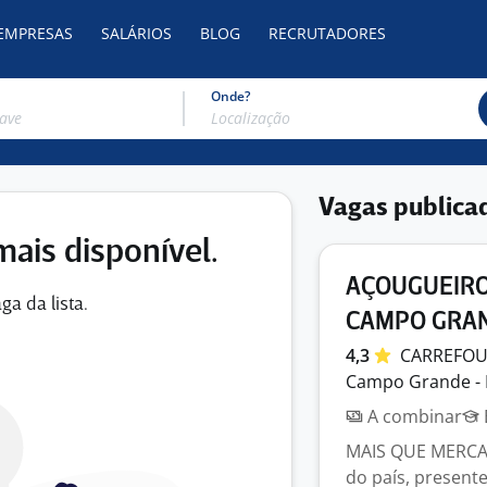
 EMPRESAS
SALÁRIOS
BLOG
RECRUTADORES
Onde?
Vagas publica
mais disponível.
AÇOUGUEIRO
ga da lista.
CAMPO GRA
4,3
CARREFO
Campo Grande -
A combinar
MAIS QUE MERCADO
do país, present