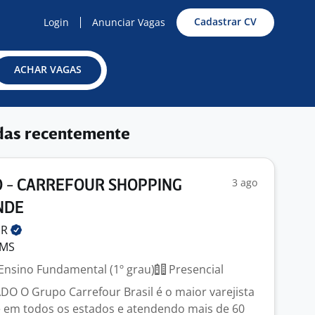
Cadastrar CV
Login
Anunciar Vagas
ACHAR VAGAS
das recentemente
3 ago
 - CARREFOUR SHOPPING
NDE
UR
 MS
Ensino Fundamental (1º grau)
Presencial
 O Grupo Carrefour Brasil é o maior varejista
e em todos os estados e atendendo mais de 60