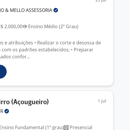
UJO & MELLO
ASSESSORIA
R$ 2.000,00
Ensino Médio (2º Grau)
 e atribuições • Realizar o corte e desossa de
 com os padrões estabelecidos; • Preparar
ados confor...
1 jul
irro (Açougueiro)
UR
Ensino Fundamental (1º grau)
Presencial