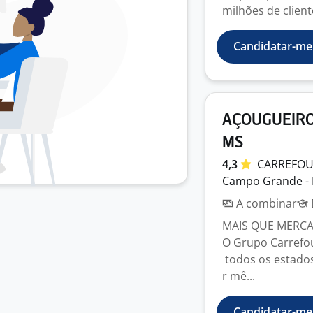
milhões de client
Candidatar-me
AÇOUGUEIRO 
MS
4,3
CARREFO
Campo Grande -
A combinar
MAIS QUE MERC
O Grupo Carrefour
todos os estados
r mê...
Candidatar-me