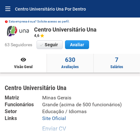
Centro Universitário Una Por Dentro
Esta empresa é sua? Solicite acesso ao perfil.
Centro Universitário Una
4,6
63 Seguidores
Seguir
Avaliar
630
7
Visão Geral
Avaliações
Salários
Centro Universitário Una
Matriz
Minas Gerais
Funcionários
Grande (acima de 500 funcionários)
Setor
Educação / Idiomas
Links
Site Oficial
Enviar CV