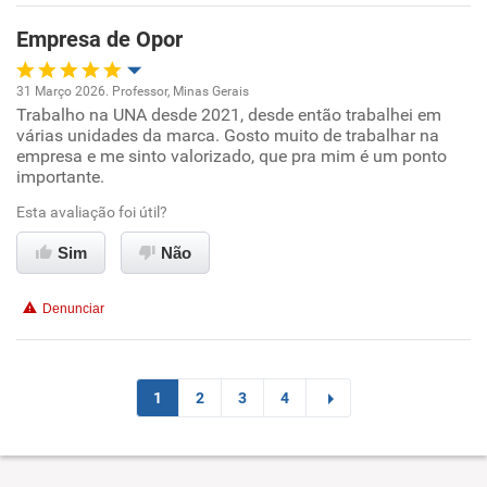
Empresa de Opor
31 Março 2026. Professor, Minas Gerais
Trabalho na UNA desde 2021, desde então trabalhei em
Oportunidade de promoção
várias unidades da marca. Gosto muito de trabalhar na
empresa e me sinto valorizado, que pra mim é um ponto
Ambiente de trabalho
importante.
Esta avaliação foi útil?
Conciliação com a vida familiar
Sim
Não
Benefícios
Denunciar
Recomenda esta empresa
Recomenda a diretoria
1
2
3
4