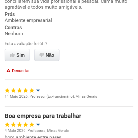
conciliarem sua vida profissional e pessoal. Clima muito
agradável e todos muito amigáveis.
Ambiente de trabalho
Prós
Ambiente empresarial
Conciliação com a vida familiar
Contras
Nenhum
Benefícios
Esta avaliação foi útil?
Sim
Não
Recomenda esta empresa
Recomenda a diretoria
Denunciar
11 Maio 2026. Professor (Ex-Funcionário), Minas Gerais
Oportunidade de promoção
Boa empresa para trabalhar
Ambiente de trabalho
4 Maio 2026. Professora, Minas Gerais
Conciliação com a vida familiar
bom ambiente entre pares
Oportunidade de promoção