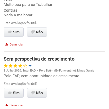
Muito boa para se Trabalhar
Ambiente de trabalho
Contras
Nada a melhorar
Conciliação com a vida familiar
Esta avaliação foi útil?
Benefícios
Sim
Não
Recomenda esta empresa
Denunciar
Recomenda a diretoria
Sem perspectiva de crescimento
8 Julho 2026. Tutor EAD – Polo Betim (Ex-Funcionário), Minas Gerais
Polo EAD, sem oportunidade de crescimento.
Oportunidade de promoção
Esta avaliação foi útil?
Ambiente de trabalho
Sim
Não
Conciliação com a vida familiar
Denunciar