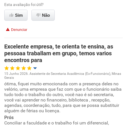
Esta avaliação foi útil?
Ambiente de trabalho
Sim
Não
Conciliação com a vida familiar
Denunciar
Benefícios
Excelente empresa, te orienta te ensina, as
pessoaa traballam em grupo, temos varios
Recomenda esta empresa
encontros para
Recomenda a diretoria
15 Junho 2026. Assistente de Secretaria Acadêmica (Ex-Funcionário), Minas
Gerais
Oportunidade de promoção
ótima, fiquei muito emocionada com a presença deles no
velório, uma empresa que faz com que o funcionário saiba
tudo todo o trabalho do outro, você nao é só secretaria,
Ambiente de trabalho
você vai aprender no financeiro, biblioteca , recepção,
agendas, coordenação, tudo, para que se possa substituir
Conciliação com a vida familiar
alguém de férias ou licença.
Prós
Conciliar a faculdade e o trabalho foi um diferencial,
Benefícios