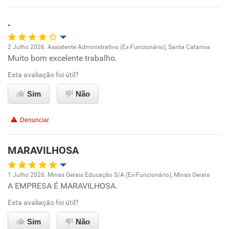
Benefícios
.
Não recomenda esta empresa
2 Julho 2026. Assistente Administrativo (Ex-Funcionário), Santa Catarina
Não recomenda a diretoria
Muito bom excelente trabalho.
Oportunidade de promoção
Esta avaliação foi útil?
Ambiente de trabalho
Sim
Não
Conciliação com a vida familiar
Denunciar
Benefícios
MARAVILHOSA
Recomenda esta empresa
1 Julho 2026. Minas Gerais Educação S/A (Ex-Funcionário), Minas Gerais
Recomenda a diretoria
A EMPRESA É MARAVILHOSA.
Oportunidade de promoção
Esta avaliação foi útil?
Ambiente de trabalho
Sim
Não