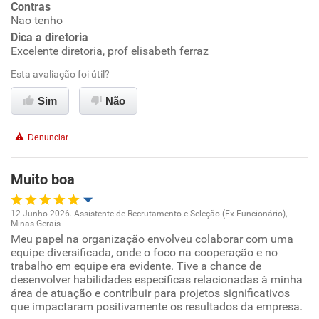
Contras
Nao tenho
Recomenda esta empresa
Dica a diretoria
Recomenda a diretoria
Excelente diretoria, prof elisabeth ferraz
Esta avaliação foi útil?
Sim
Não
Denunciar
Muito boa
12 Junho 2026. Assistente de Recrutamento e Seleção (Ex-Funcionário),
Minas Gerais
Oportunidade de promoção
Meu papel na organização envolveu colaborar com uma
equipe diversificada, onde o foco na cooperação e no
trabalho em equipe era evidente. Tive a chance de
Ambiente de trabalho
desenvolver habilidades específicas relacionadas à minha
área de atuação e contribuir para projetos significativos
Conciliação com a vida familiar
que impactaram positivamente os resultados da empresa.