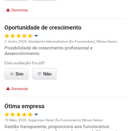
Conciliação com a vida familiar
Denunciar
Benefícios
Oportunidade de crescimento
Recomenda esta empresa
2 Junho 2026. Assistente Adminstrativo (Ex-Funcionário), Minas Gerais
Recomenda a diretoria
Possbilidade de crescimento profisisonal e
Oportunidade de promoção
desenvolvimento
Ambiente de trabalho
Esta avaliação foi útil?
Sim
Não
Conciliação com a vida familiar
Denunciar
Benefícios
Ótima empresa
Recomenda esta empresa
19 Maio 2026. Supervisor Geral (Ex-Funcionário), Minas Gerais
Gestão transparente, proporciona aos funcionários
Oportunidade de promoção