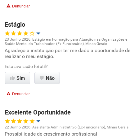
Denunciar
Estágio
23 Junho 2026. Estágio em Formação para Atuação nas Organizações e
Saúde Mental do Trabalhador. (Ex-Funcionário), Minas Gerais
Oportunidade de promoção
Agradeço a instituição por ter me dado a oportunidade de
realizar o meu estágio.
Ambiente de trabalho
Esta avaliação foi útil?
Conciliação com a vida familiar
Sim
Não
Benefícios
Denunciar
Recomenda esta empresa
Excelente Oportunidade
Recomenda a diretoria
22 Junho 2026. Assistente Administratitvo (Ex-Funcionário), Minas Gerais
Prossibilidade de crescimento profissional
Oportunidade de promoção