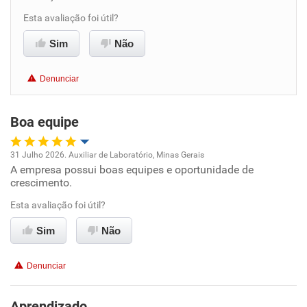
Esta avaliação foi útil?
Benefícios
Sim
Não
Não recomenda esta empresa
Denunciar
Não recomenda a diretoria
Boa equipe
31 Julho 2026. Auxiliar de Laboratório, Minas Gerais
A empresa possui boas equipes e oportunidade de
Oportunidade de promoção
crescimento.
Ambiente de trabalho
Esta avaliação foi útil?
Sim
Não
Conciliação com a vida familiar
Denunciar
Benefícios
Aprendizado