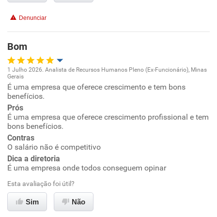
Conciliação com a vida familiar
Denunciar
Benefícios
Bom
Recomenda esta empresa
1 Julho 2026. Analista de Recursos Humanos Pleno (Ex-Funcionário), Minas
Recomenda a diretoria
Gerais
Oportunidade de promoção
É uma empresa que oferece crescimento e tem bons
benefícios.
Ambiente de trabalho
Prós
É uma empresa que oferece crescimento profissional e tem
bons benefícios.
Conciliação com a vida familiar
Contras
O salário não é competitivo
Benefícios
Dica a diretoria
É uma empresa onde todos conseguem opinar
Recomenda esta empresa
Esta avaliação foi útil?
Recomenda a diretoria
Sim
Não