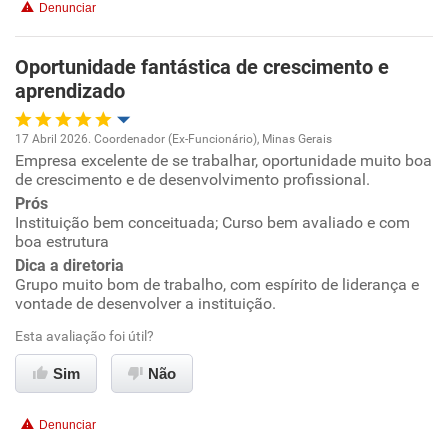
Denunciar
Benefícios
Oportunidade fantástica de crescimento e
aprendizado
Recomenda esta empresa
17 Abril 2026. Coordenador (Ex-Funcionário), Minas Gerais
Empresa excelente de se trabalhar, oportunidade muito boa
Oportunidade de promoção
de crescimento e de desenvolvimento profissional.
Prós
Ambiente de trabalho
Instituição bem conceituada; Curso bem avaliado e com
boa estrutura
Conciliação com a vida familiar
Dica a diretoria
Grupo muito bom de trabalho, com espírito de liderança e
vontade de desenvolver a instituição.
Benefícios
Esta avaliação foi útil?
Recomenda esta empresa
Sim
Não
Recomenda a diretoria
Denunciar