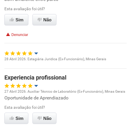
Esta avaliação foi útil?
Benefícios
Ambiente de trabalho
Sim
Não
Recomenda esta empresa
Conciliação com a vida familiar
Denunciar
Benefícios
Recomenda esta empresa
28 Abril 2026. Estagiária Juridica (Ex-Funcionário), Minas Gerais
Oportunidade de promoção
Experiencia profissional
Ambiente de trabalho
27 Abril 2026. Auxiliar Técnico de Laboratório (Ex-Funcionário), Minas Gerais
Conciliação com a vida familiar
Oportunidade de Aprendiazado
Oportunidade de promoção
Esta avaliação foi útil?
Benefícios
Ambiente de trabalho
Sim
Não
Recomenda esta empresa
Conciliação com a vida familiar