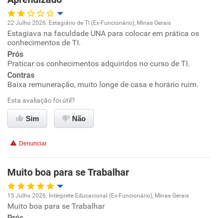
Recomenda esta empresa
22 Julho 2026. Estagiário de TI (Ex-Funcionário), Minas Gerais
Estagiava na faculdade UNA para colocar em prática os
Oportunidade de promoção
conhecimentos de TI.
Prós
Ambiente de trabalho
Praticar os conhecimentos adquiridos no curso de TI.
Contras
Conciliação com a vida familiar
Baixa remuneração, muito longe de casa e horário ruim.
Esta avaliação foi útil?
Benefícios
Sim
Não
Não recomenda esta empresa
Denunciar
Não recomenda a diretoria
Muito boa para se Trabalhar
15 Julho 2026. Intérprete Educacional (Ex-Funcionário), Minas Gerais
Muito boa para se Trabalhar
Oportunidade de promoção
Prós