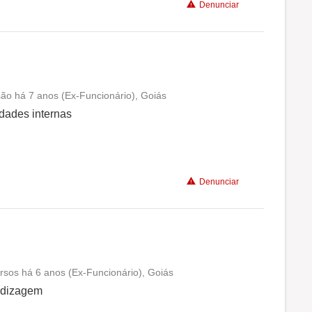
Denunciar
são há 7 anos (Ex-Funcionário), Goiás
Conciliação com a vida familiar
idades internas
Benefícios
Denunciar
Recomenda a diretoria
sos há 6 anos (Ex-Funcionário), Goiás
Conciliação com a vida familiar
ndizagem