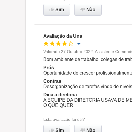
Sim
Não
Avaliação da Una
Valorado 27 Outubro 2022. Assistente Comercia
Oportunidade de promoção
Bom ambiente de trabalho, colegas de tra
Prós
Ambiente de trabalho
Oportunidade de crescer profissionalment
Contras
Desorganização de tarefas vindo de niveis
Recomenda esta empresa
Dica a diretoria
A EQUIPE DA DIRETORIA USAVA DE 
O QUE QUER.
Esta avaliação foi útil?
Sim
Não