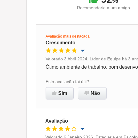
%
Recomendaria a um amigo
Avaliação mais destacada
Crescimento
Valorado 3 Abril 2024. Líder de Equipe há 3 an
Oportunidade de promoção
Ótimo ambiente de trabalho, bom desenvo
Ambiente de trabalho
Esta avaliação foi útil?
Sim
Não
Recomenda esta empresa
Avaliação
Valorado 6 Janeiro 2026. Estagiária em Psicolo