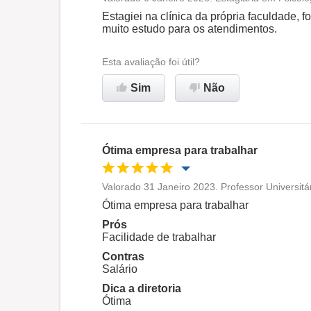
Oportunidade de promoção
Estagiei na clínica da própria faculdade, 
muito estudo para os atendimentos.
Ambiente de trabalho
Esta avaliação foi útil?
Recomenda esta empresa
Sim
Não
Ótima empresa para trabalhar
Valorado 31 Janeiro 2023. Professor Universitá
Oportunidade de promoção
Ótima empresa para trabalhar
Prós
Ambiente de trabalho
Facilidade de trabalhar
Contras
Salário
Recomenda esta empresa
Dica a diretoria
Ótima