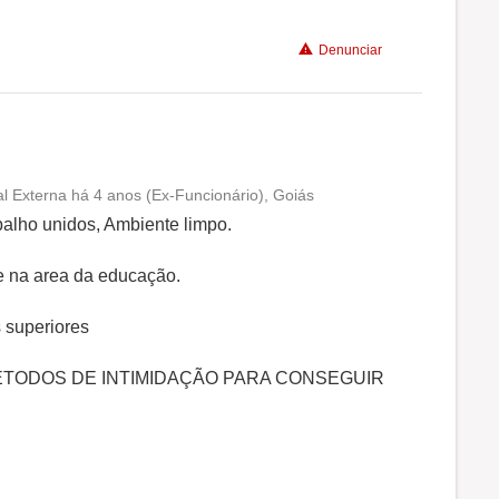
Denunciar
l Externa há 4 anos (Ex-Funcionário), Goiás
Conciliação com a vida familiar
balho unidos, Ambiente limpo.
Benefícios
e na area da educação.
 superiores
Não recomenda a diretoria
METODOS DE INTIMIDAÇÃO PARA CONSEGUIR