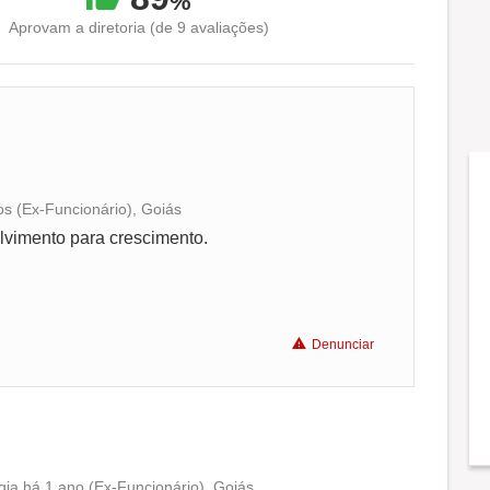
%
Aprovam a diretoria (de 9 avaliações)
os (Ex-Funcionário), Goiás
Conciliação com a vida familiar
lvimento para crescimento.
Benefícios
Denunciar
Recomenda a diretoria
gia há 1 ano (Ex-Funcionário), Goiás