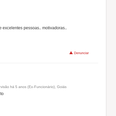
Benefícios
Recomenda a diretoria
 excelentes pessoas.. motivadoras..
Denunciar
rvisão há 5 anos (Ex-Funcionário), Goiás
Conciliação com a vida familiar
to
Benefícios