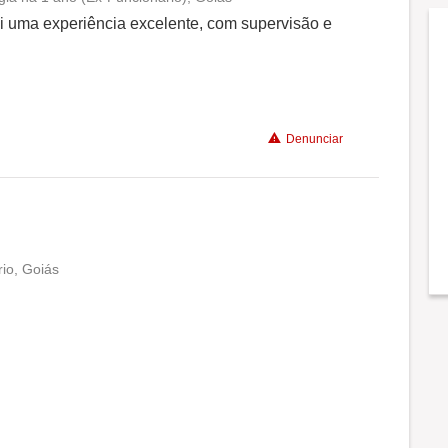
Conciliação com a vida familiar
foi uma experiência excelente, com supervisão e
Benefícios
Denunciar
rio, Goiás
Conciliação com a vida familiar
Benefícios