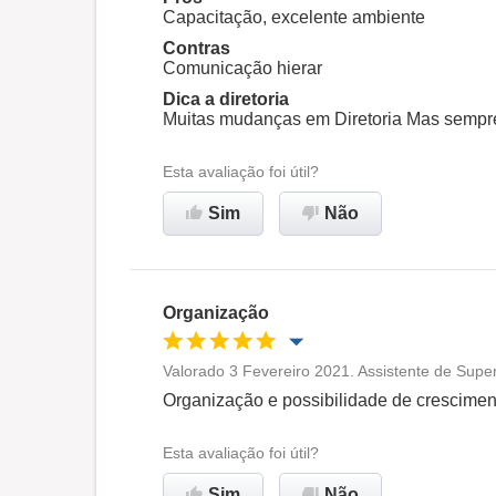
Ambiente de trabalho
Capacitação, excelente ambiente
Contras
Comunicação hierar
Recomenda esta empresa
Dica a diretoria
Muitas mudanças em Diretoria Mas sempre
Esta avaliação foi útil?
Sim
Não
Organização
Valorado 3 Fevereiro 2021. Assistente de Supe
Oportunidade de promoção
Organização e possibilidade de crescimen
Ambiente de trabalho
Esta avaliação foi útil?
Sim
Não