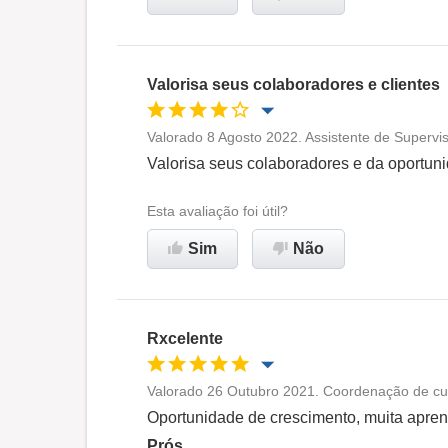
Valorisa seus colaboradores e clientes
Valorado 8 Agosto 2022. Assistente de Supervi
Oportunidade de promoção
Valorisa seus colaboradores e da oportun
Ambiente de trabalho
Esta avaliação foi útil?
Sim
Não
Recomenda esta empresa
Rxcelente
Valorado 26 Outubro 2021. Coordenação de cur
Oportunidade de promoção
Oportunidade de crescimento, muita apre
Prós