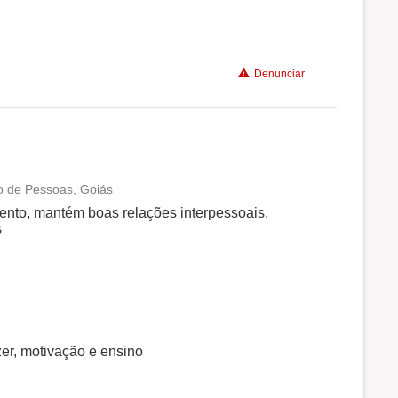
Denunciar
o de Pessoas, Goiás
Conciliação com a vida familiar
ento, mantém boas relações interpessoais,
s
Benefícios
Recomenda a diretoria
er, motivação e ensino