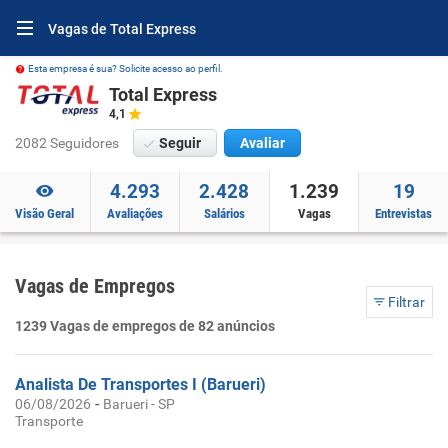
Vagas de Total Express
Esta empresa é sua? Solicite acesso ao perfil.
Total Express
4,1
2082 Seguidores
Seguir
Avaliar
4.293
2.428
1.239
19
Visão Geral
Avaliações
Salários
Vagas
Entrevistas
Vagas de Empregos
Filtrar
1239 Vagas de empregos de 82 anúncios
Analista De Transportes I (Barueri)
-
06/08/2026
Barueri - SP
Transporte