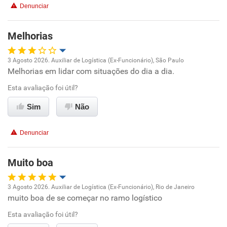
Denunciar
Benefícios
Melhorias
Recomenda esta empresa
3 Agosto 2026. Auxiliar de Logística (Ex-Funcionário), São Paulo
Melhorias em lidar com situações do dia a dia.
Oportunidade de promoção
Esta avaliação foi útil?
Ambiente de trabalho
Sim
Não
Conciliação com a vida familiar
Denunciar
Benefícios
Muito boa
Recomenda esta empresa
3 Agosto 2026. Auxiliar de Logística (Ex-Funcionário), Rio de Janeiro
Recomenda a diretoria
muito boa de se começar no ramo logístico
Oportunidade de promoção
Esta avaliação foi útil?
Ambiente de trabalho