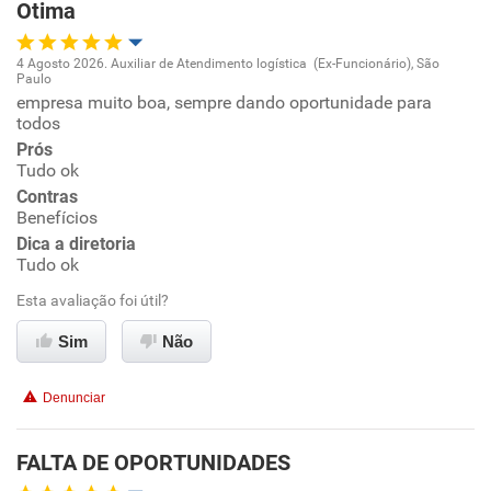
Otima
Recomenda a diretoria
4 Agosto 2026. Auxiliar de Atendimento logística (Ex-Funcionário), São
Paulo
Oportunidade de promoção
empresa muito boa, sempre dando oportunidade para
todos
Ambiente de trabalho
Prós
Tudo ok
Contras
Conciliação com a vida familiar
Benefícios
Dica a diretoria
Benefícios
Tudo ok
Esta avaliação foi útil?
Recomenda esta empresa
Sim
Não
Recomenda a diretoria
Denunciar
FALTA DE OPORTUNIDADES