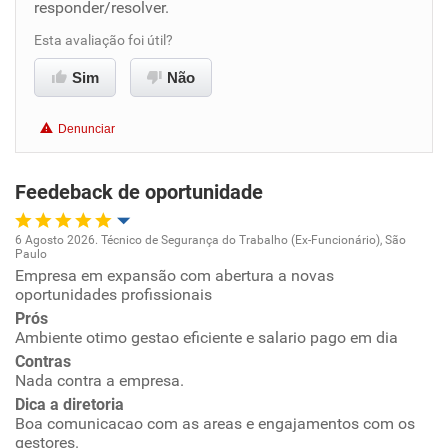
responder/resolver.
Benefícios
Esta avaliação foi útil?
Sim
Recomenda esta empresa
Não
Não recomenda a diretoria
Denunciar
Feedeback de oportunidade
6 Agosto 2026. Técnico de Segurança do Trabalho (Ex-Funcionário), São
Paulo
Oportunidade de promoção
Empresa em expansão com abertura a novas
oportunidades profissionais
Ambiente de trabalho
Prós
Ambiente otimo gestao eficiente e salario pago em dia
Contras
Conciliação com a vida familiar
Nada contra a empresa.
Dica a diretoria
Benefícios
Boa comunicacao com as areas e engajamentos com os
gestores.