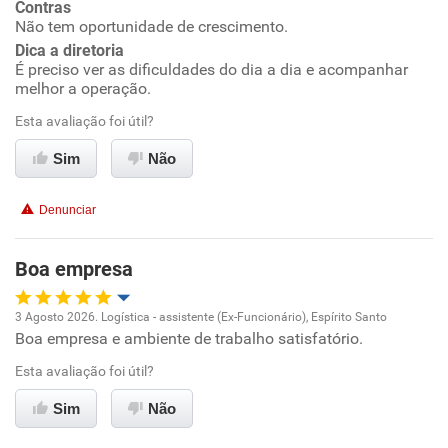
Contras
Não tem oportunidade de crescimento.
Benefícios
Dica a diretoria
É preciso ver as dificuldades do dia a dia e acompanhar
Recomenda esta empresa
melhor a operação.
Não recomenda a diretoria
Esta avaliação foi útil?
Sim
Não
Denunciar
Boa empresa
3 Agosto 2026. Logística - assistente (Ex-Funcionário), Espírito Santo
Boa empresa e ambiente de trabalho satisfatório.
Oportunidade de promoção
Esta avaliação foi útil?
Ambiente de trabalho
Sim
Não
Conciliação com a vida familiar