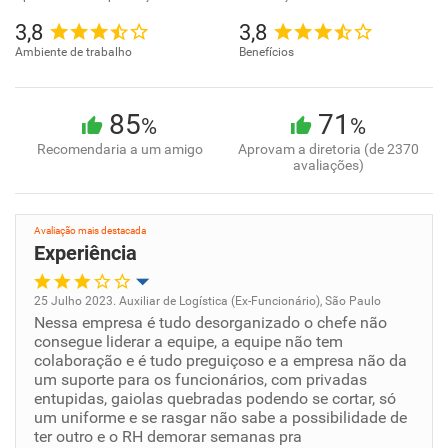
3,8
3,8
Ambiente de trabalho
Benefícios
85
71
%
%
Recomendaria a um amigo
Aprovam a diretoria (de 2370
avaliações)
Avaliação mais destacada
Experiência
25 Julho 2023. Auxiliar de Logística (Ex-Funcionário), São Paulo
Nessa empresa é tudo desorganizado o chefe não
Oportunidade de promoção
consegue liderar a equipe, a equipe não tem
colaboração e é tudo preguiçoso e a empresa não da
Ambiente de trabalho
um suporte para os funcionários, com privadas
entupidas, gaiolas quebradas podendo se cortar, só
um uniforme e se rasgar não sabe a possibilidade de
Conciliação com a vida familiar
ter outro e o RH demorar semanas pra