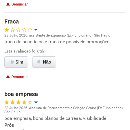
Denunciar
Fraca
28 Julho 2026. assistente de expansão (Ex-Funcionário), São Paulo
fraca de benefícios e fraca de possíveis promoções
Oportunidade de promoção
Esta avaliação foi útil?
Ambiente de trabalho
Sim
Não
Conciliação com a vida familiar
Denunciar
Benefícios
boa empresa
Não recomenda esta empresa
28 Julho 2026. Analista de Recrutamento e Seleção Senior (Ex-Funcionário),
Não recomenda a diretoria
São Paulo
Oportunidade de promoção
boa empresa, bons planos de carreira, visibilidade
Prós
Ambiente de trabalho