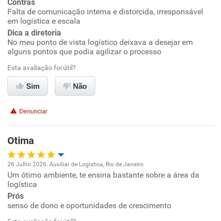
Contras
Conciliação com a vida familiar
Falta de comunicação interna e distorcida, irresponsável
em logística e escala
Dica a diretoria
Benefícios
No meu ponto de vista logístico deixava a desejar em
alguns pontos que podia agilizar o processo
Recomenda esta empresa
Esta avaliação foi útil?
Não recomenda a diretoria
Sim
Não
Denunciar
Otima
26 Julho 2026. Auxiliar de Logística, Rio de Janeiro
Um ótimo ambiente, te ensina bastante sobre a área da
Oportunidade de promoção
logística
Prós
Ambiente de trabalho
senso de dono e oportunidades de crescimento