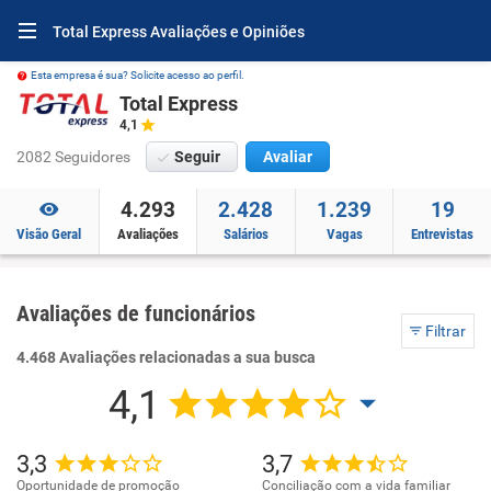
Total Express Avaliações e Opiniões
Esta empresa é sua? Solicite acesso ao perfil.
Total Express
4,1
2082 Seguidores
Seguir
Avaliar
4.293
2.428
1.239
19
Visão Geral
Avaliações
Salários
Vagas
Entrevistas
Avaliações de funcionários
Filtrar
4.468 Avaliações relacionadas a sua busca
4,1
3,3
3,7
Oportunidade de promoção
Conciliação com a vida familiar