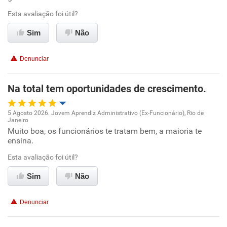
Recomenda esta empresa
Esta avaliação foi útil?
Recomenda a diretoria
Sim
Não
Denunciar
Na total tem oportunidades de crescimento.
5 Agosto 2026. Jovem Aprendiz Administrativo (Ex-Funcionário), Rio de
Janeiro
Oportunidade de promoção
Muito boa, os funcionários te tratam bem, a maioria te
ensina.
Ambiente de trabalho
Esta avaliação foi útil?
Conciliação com a vida familiar
Sim
Não
Benefícios
Denunciar
Recomenda esta empresa