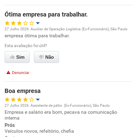
Ótima empresa para trabalhar.
Não recomenda esta empresa
Não recomenda a diretoria
27 Julho 2026. Auxiliar de Operação Logística (Ex-Funcionário), São Paulo
empresa ótima para trabalhar.
Oportunidade de promoção
Esta avaliação foi útil?
Ambiente de trabalho
Sim
Não
Conciliação com a vida familiar
Denunciar
Benefícios
Boa empresa
Recomenda esta empresa
27 Julho 2026. Assistente de pátio (Ex-Funcionário), São Paulo
Recomenda a diretoria
Empresa e salário era bom, pecava na comunicação
Oportunidade de promoção
interna
Prós
Ambiente de trabalho
Veículos novos, refeitório, chefia