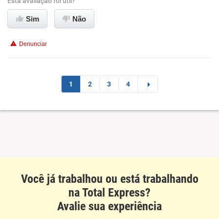
Esta avaliação foi útil?
Conciliação com a vida familiar
Sim
Não
Benefícios
Denunciar
Recomenda esta empresa
Recomenda a diretoria
1
2
3
4
Você já trabalhou ou está trabalhando
na Total Express?
Avalie sua experiência