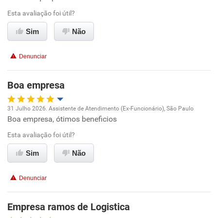
Esta avaliação foi útil?
Ambiente de trabalho
Sim
Não
Conciliação com a vida familiar
Denunciar
Benefícios
Boa empresa
Não recomenda esta empresa
31 Julho 2026. Assistente de Atendimento (Ex-Funcionário), São Paulo
Não recomenda a diretoria
Boa empresa, ótimos beneficios
Oportunidade de promoção
Esta avaliação foi útil?
Ambiente de trabalho
Sim
Não
Conciliação com a vida familiar
Denunciar
Benefícios
Empresa ramos de Logistica
Recomenda esta empresa