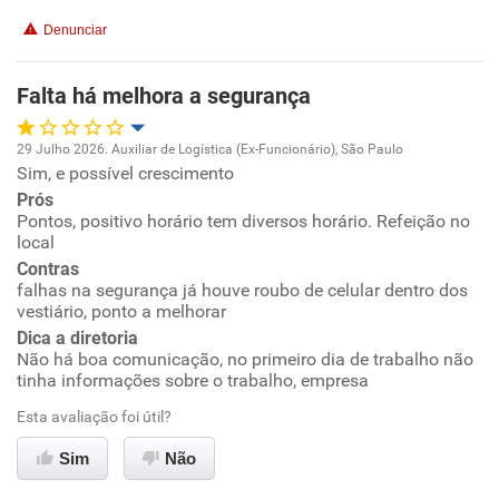
Denunciar
Benefícios
Falta há melhora a segurança
Recomenda esta empresa
29 Julho 2026. Auxiliar de Logística (Ex-Funcionário), São Paulo
Sim, e possível crescimento
Oportunidade de promoção
Prós
Pontos, positivo horário tem diversos horário. Refeição no
Ambiente de trabalho
local
Contras
Conciliação com a vida familiar
falhas na segurança já houve roubo de celular dentro dos
vestiário, ponto a melhorar
Dica a diretoria
Benefícios
Não há boa comunicação, no primeiro dia de trabalho não
tinha informações sobre o trabalho, empresa
Recomenda esta empresa
Esta avaliação foi útil?
Recomenda a diretoria
Sim
Não