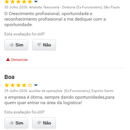
30 Julho 2026. Analista Tesouraria - Diretoria (Ex-Funcionário), São Paulo
Recomenda a diretoria
O Crescimento profissional, oportunidade e
Oportunidade de promoção
reconhecimento profissional e me dediquei com a
oportunidade.
Ambiente de trabalho
Esta avaliação foi útil?
Conciliação com a vida familiar
Sim
Não
Benefícios
Denunciar
Recomenda esta empresa
Boa
Recomenda a diretoria
29 Julho 2026. auxiliar de operações (Ex-Funcionário), Espírito Santo
a empresa é ótima, sempre dando oportunidades,para
Oportunidade de promoção
quem quer entrar na área da logística!
Ambiente de trabalho
Esta avaliação foi útil?
Sim
Não
Conciliação com a vida familiar