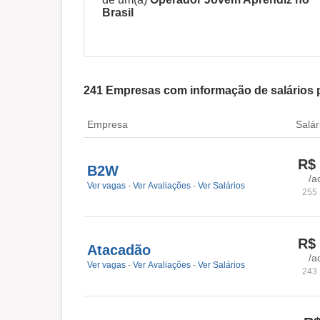
Brasil
241
Empresas com informação de salários 
Empresa
Salár
R$
B2W
/a
Ver vagas
-
Ver Avaliações
-
Ver Salários
255 
R$
Atacadão
/a
Ver vagas
-
Ver Avaliações
-
Ver Salários
243 