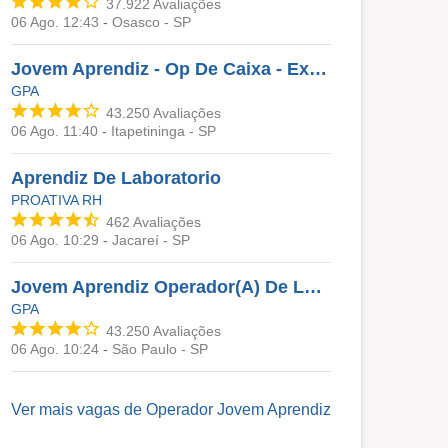
37.922
Avaliações
06 Ago. 12:43
-
Osasco - SP
Jovem Aprendiz - Op De Caixa - Extra Itapetininga
GPA
43.250
Avaliações
06 Ago. 11:40
-
Itapetininga - SP
Aprendiz De Laboratorio
PROATIVA RH
462
Avaliações
06 Ago. 10:29
-
Jacareí - SP
Jovem Aprendiz Operador(A) De Loja - Heliópolis/São Paulo
GPA
43.250
Avaliações
06 Ago. 10:24
-
São Paulo - SP
Ver mais vagas de
Operador Jovem Aprendiz