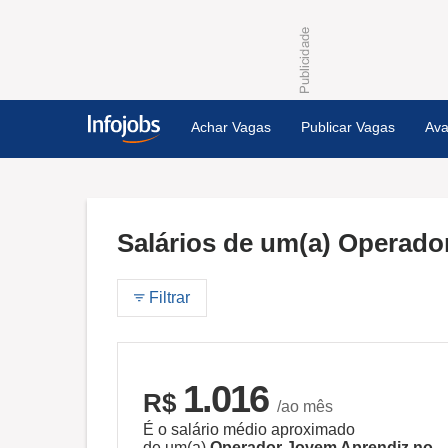
Achar Vagas
Publicar Vagas
Ava
Salários de um(a) Operad
Filtrar
1.016
R$
/ao mês
É o salário médio aproximado
de um(a)
Operador Jovem Aprendiz no