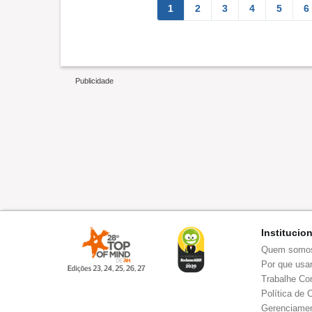
1
2
3
4
5
6
Institucio
Quem somo
Por que usar
Trabalhe Co
Política de 
Gerenciamen