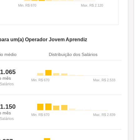
para um(a) Operador Jovem Aprendiz
io médio
Distribuição dos Salários
1.065
o mês
Salários
1.150
o mês
Salários