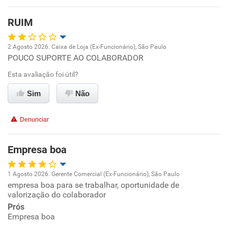
Benefícios
RUIM
Recomenda esta empresa
2 Agosto 2026. Caixa de Loja (Ex-Funcionário), São Paulo
POUCO SUPORTE AO COLABORADOR
Oportunidade de promoção
Esta avaliação foi útil?
Ambiente de trabalho
Sim
Não
Conciliação com a vida familiar
Denunciar
Benefícios
Empresa boa
Não recomenda esta empresa
1 Agosto 2026. Gerente Comercial (Ex-Funcionário), São Paulo
Recomenda a diretoria
empresa boa para se trabalhar, oportunidade de
Oportunidade de promoção
valorização do colaborador
Prós
Ambiente de trabalho
Empresa boa