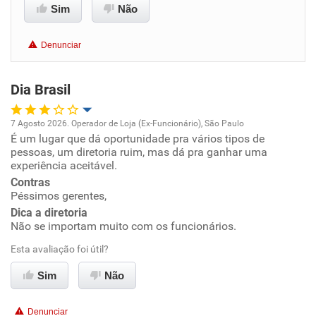
Conciliação com a vida familiar
Sim
Não
Benefícios
Denunciar
Recomenda esta empresa
Dia Brasil
Recomenda a diretoria
7 Agosto 2026. Operador de Loja (Ex-Funcionário), São Paulo
É um lugar que dá oportunidade pra vários tipos de
Oportunidade de promoção
pessoas, um diretoria ruim, mas dá pra ganhar uma
experiência aceitável.
Ambiente de trabalho
Contras
Péssimos gerentes,
Conciliação com a vida familiar
Dica a diretoria
Não se importam muito com os funcionários.
Benefícios
Esta avaliação foi útil?
Sim
Não
Não recomenda esta empresa
Não recomenda a diretoria
Denunciar