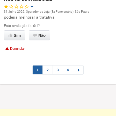
Recomenda esta empresa
Não recomenda a diretoria
31 Julho 2026. Operador de Loja (Ex-Funcionário), São Paulo
poderia melhorar a tratativa
Oportunidade de promoção
Esta avaliação foi útil?
Ambiente de trabalho
Sim
Não
Conciliação com a vida familiar
Denunciar
Benefícios
Não recomenda esta empresa
1
2
3
4
Não recomenda a diretoria