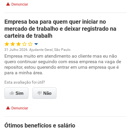
Denunciar
Benefícios
Empresa boa para quem quer iniciar no
mercado de trabalho e deixar registrado na
Recomenda esta empresa
carteira de trabalh
Recomenda a diretoria
31 Julho 2026. Ajudante Geral, São Paulo
Empresa muito em atendimento ao cliente mas eu não
Oportunidade de promoção
quero continuar seguindo com essa empresa na vaga de
repositor, estou querendo entrar em uma empresa que é
Ambiente de trabalho
para a minha área.
Esta avaliação foi útil?
Conciliação com a vida familiar
Sim
Não
Benefícios
Denunciar
Recomenda esta empresa
Não recomenda a diretoria
Ótimos benefícios e salário