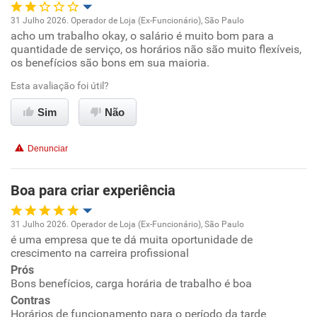
31 Julho 2026. Operador de Loja (Ex-Funcionário), São Paulo
acho um trabalho okay, o salário é muito bom para a
Oportunidade de promoção
quantidade de serviço, os horários não são muito flexíveis,
os benefícios são bons em sua maioria.
Ambiente de trabalho
Esta avaliação foi útil?
Conciliação com a vida familiar
Sim
Não
Benefícios
Denunciar
Recomenda esta empresa
Boa para criar experiência
Não recomenda a diretoria
31 Julho 2026. Operador de Loja (Ex-Funcionário), São Paulo
é uma empresa que te dá muita oportunidade de
Oportunidade de promoção
crescimento na carreira profissional
Prós
Ambiente de trabalho
Bons benefícios, carga horária de trabalho é boa
Contras
Conciliação com a vida familiar
Horários de funcionamento para o período da tarde