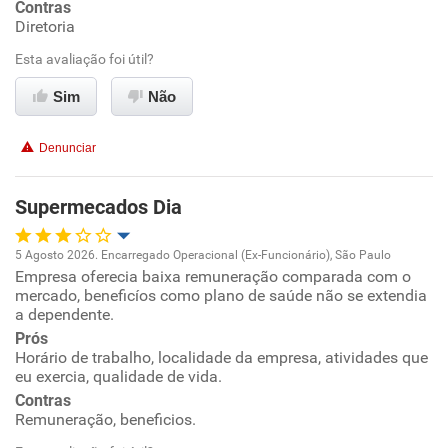
Contras
Ambiente de trabalho
Diretoria
Esta avaliação foi útil?
Conciliação com a vida familiar
Sim
Não
Benefícios
Denunciar
Recomenda esta empresa
Não recomenda a diretoria
Supermecados Dia
5 Agosto 2026. Encarregado Operacional (Ex-Funcionário), São Paulo
Empresa oferecia baixa remuneração comparada com o
Oportunidade de promoção
mercado, beneficíos como plano de saúde não se extendia
a dependente.
Ambiente de trabalho
Prós
Horário de trabalho, localidade da empresa, atividades que
eu exercia, qualidade de vida.
Conciliação com a vida familiar
Contras
Remuneração, beneficios.
Benefícios