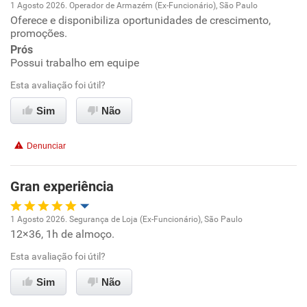
1 Agosto 2026. Operador de Armazém (Ex-Funcionário), São Paulo
Não recomenda a diretoria
Oferece e disponibiliza oportunidades de crescimento,
Oportunidade de promoção
promoções.
Prós
Ambiente de trabalho
Possui trabalho em equipe
Esta avaliação foi útil?
Conciliação com a vida familiar
Sim
Não
Benefícios
Denunciar
Recomenda esta empresa
Recomenda a diretoria
Gran experiência
1 Agosto 2026. Segurança de Loja (Ex-Funcionário), São Paulo
12×36, 1h de almoço.
Oportunidade de promoção
Esta avaliação foi útil?
Ambiente de trabalho
Sim
Não
Conciliação com a vida familiar