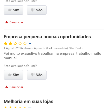
Esta avaliação foi útil?
Recomenda esta empresa
Sim
Não
Recomenda a diretoria
Denunciar
Empresa pequena poucas oportunidades
4 Agosto 2026. Jovem Aprendiz (Ex-Funcionário), São Paulo
Foi muito exaustivo trabalhar na empresa, trabalho muito
Oportunidade de promoção
manual
Ambiente de trabalho
Esta avaliação foi útil?
Sim
Não
Conciliação com a vida familiar
Denunciar
Benefícios
Melhoria em suas lojas
Não recomenda esta empresa