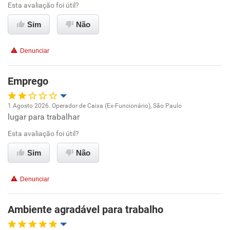
Esta avaliação foi útil?
Conciliação com a vida familiar
Sim
Não
Benefícios
Denunciar
Recomenda esta empresa
Não recomenda a diretoria
Emprego
1 Agosto 2026. Operador de Caixa (Ex-Funcionário), São Paulo
lugar para trabalhar
Oportunidade de promoção
Esta avaliação foi útil?
Ambiente de trabalho
Sim
Não
Conciliação com a vida familiar
Denunciar
Benefícios
Ambiente agradável para trabalho
Não recomenda esta empresa