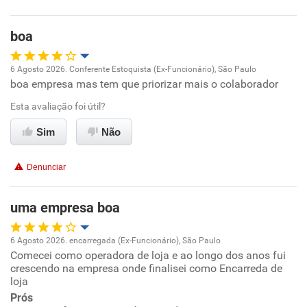
boa
6 Agosto 2026. Conferente Estoquista (Ex-Funcionário), São Paulo
boa empresa mas tem que priorizar mais o colaborador
Oportunidade de promoção
Esta avaliação foi útil?
Ambiente de trabalho
Sim
Não
Conciliação com a vida familiar
Denunciar
Benefícios
uma empresa boa
Recomenda esta empresa
6 Agosto 2026. encarregada (Ex-Funcionário), São Paulo
Recomenda a diretoria
Comecei como operadora de loja e ao longo dos anos fui
Oportunidade de promoção
crescendo na empresa onde finalisei como Encarreda de
loja
Ambiente de trabalho
Prós