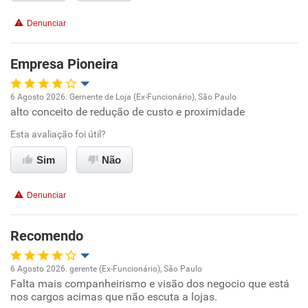
Conciliação com a vida familiar
Denunciar
Benefícios
Empresa Pioneira
Recomenda esta empresa
6 Agosto 2026. Gernente de Loja (Ex-Funcionário), São Paulo
Recomenda a diretoria
alto conceito de redução de custo e proximidade
Oportunidade de promoção
Esta avaliação foi útil?
Ambiente de trabalho
Sim
Não
Conciliação com a vida familiar
Denunciar
Benefícios
Recomendo
Recomenda esta empresa
6 Agosto 2026. gerente (Ex-Funcionário), São Paulo
Recomenda a diretoria
Falta mais companheirismo e visão dos negocio que está
Oportunidade de promoção
nos cargos acimas que não escuta a lojas.