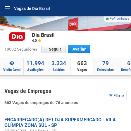
Vagas de Dia Brasil
Perfil verificado
Dia Brasil
4,0
18602 Seguidores
Seguir
Avaliar
11.994
3.334
663
79
6
Visão Geral
Avaliações
Salários
Vagas
Entrevistas
Benefi
Vagas de Empregos
Filtrar
663 Vagas de empregos de 76 anúncios
ENCARREGADO(A) DE LOJA SUPERMERCADO - VILA
OLÍMPIA ZONA SUL - SP
-