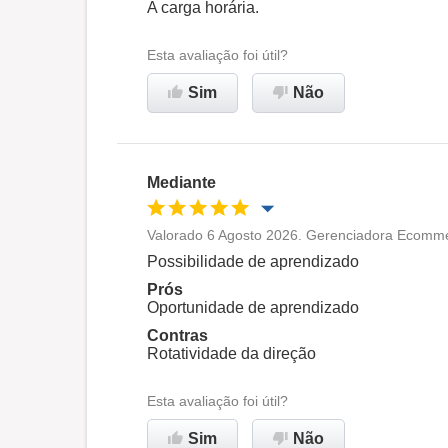
A carga horária.
Não recomenda esta
empresa
Esta avaliação foi útil?
Sim
Não
Mediante
Valorado 6 Agosto 2026. Gerenciadora Ecomme
Oportunidade de promoção
Possibilidade de aprendizado
Prós
Ambiente de trabalho
Oportunidade de aprendizado
Contras
Rotatividade da direção
Não recomenda esta
empresa
Esta avaliação foi útil?
Sim
Não