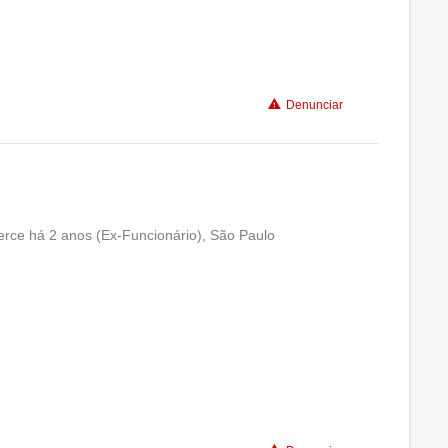
Não recomenda a diretoria
Denunciar
rce há 2 anos (Ex-Funcionário), São Paulo
Conciliação com a vida familiar
Benefícios
Não recomenda a diretoria