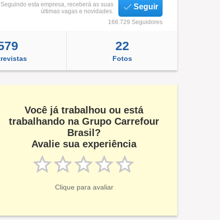
Seguindo esta empresa, receberá as suas
Seguir
últimas vagas e novidades.
166.729 Seguidores
579
22
revistas
Fotos
Você já trabalhou ou está
trabalhando na Grupo Carrefour
Brasil?
Avalie sua experiência
Clique para avaliar