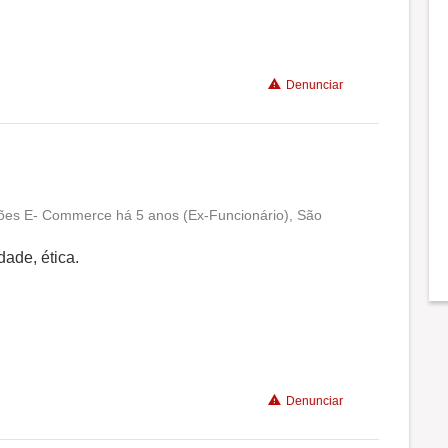
Denunciar
ções E- Commerce há 5 anos (Ex-Funcionário), São
Conciliação com a vida familiar
dade, ética.
Benefícios
Recomenda a diretoria
Denunciar