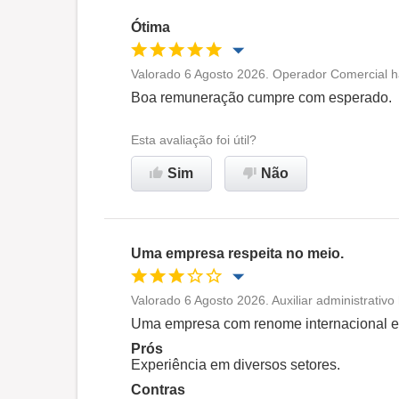
Ótima
Valorado 6 Agosto 2026. Operador Comercial h
Oportunidade de promoção
Boa remuneração cumpre com esperado.
Ambiente de trabalho
Esta avaliação foi útil?
Sim
Não
Recomenda esta empresa
Uma empresa respeita no meio.
Valorado 6 Agosto 2026. Auxiliar administrativ
Oportunidade de promoção
Uma empresa com renome internacional e s
Prós
Ambiente de trabalho
Experiência em diversos setores.
Contras