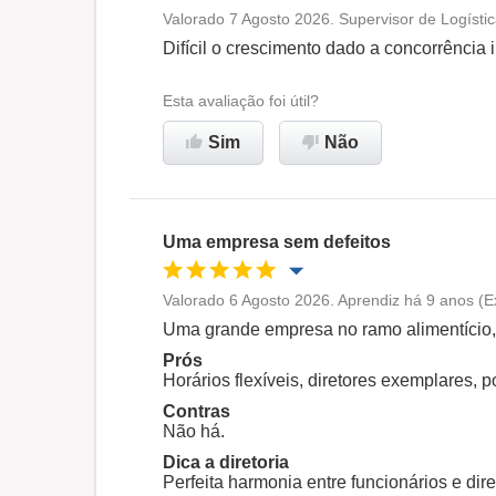
Valorado 7 Agosto 2026. Supervisor de Logísti
Oportunidade de promoção
Difícil o crescimento dado a concorrência i
Ambiente de trabalho
Esta avaliação foi útil?
Sim
Não
Não recomenda esta
empresa
Uma empresa sem defeitos
Valorado 6 Agosto 2026. Aprendiz há 9 anos (E
Oportunidade de promoção
Uma grande empresa no ramo alimentício, c
Prós
Ambiente de trabalho
Horários flexíveis, diretores exemplares, 
Contras
Não há.
Recomenda esta empresa
Dica a diretoria
Perfeita harmonia entre funcionários e dire