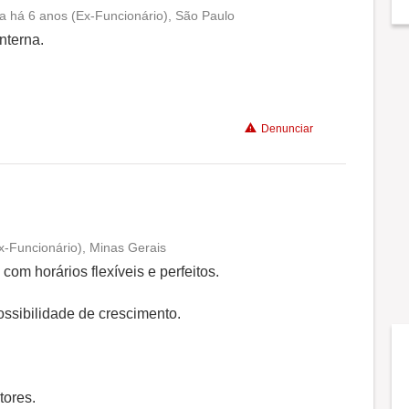
ca há 6 anos (Ex-Funcionário), São Paulo
Conciliação com a vida familiar
nterna.
Benefícios
Denunciar
Não recomenda a diretoria
x-Funcionário), Minas Gerais
Conciliação com a vida familiar
om horários flexíveis e perfeitos.
Benefícios
possibilidade de crescimento.
Recomenda a diretoria
tores.