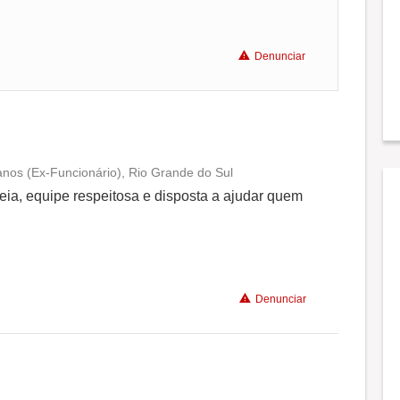
Recomenda a diretoria
Denunciar
anos (Ex-Funcionário), Rio Grande do Sul
Conciliação com a vida familiar
eia, equipe respeitosa e disposta a ajudar quem
Benefícios
Recomenda a diretoria
Denunciar