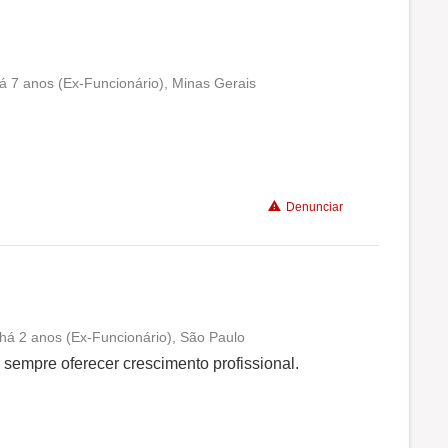
á 7 anos (Ex-Funcionário), Minas Gerais
Conciliação com a vida familiar
Benefícios
Denunciar
Recomenda a diretoria
o há 2 anos (Ex-Funcionário), São Paulo
Conciliação com a vida familiar
empre oferecer crescimento profissional.
Benefícios