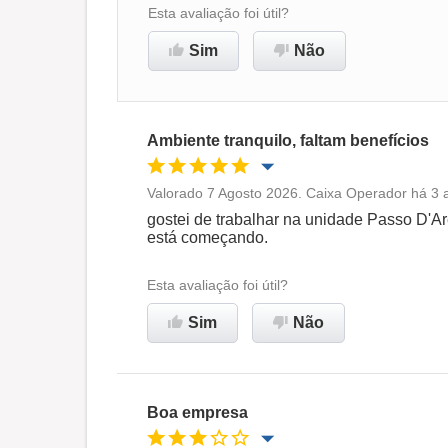
Esta avaliação foi útil?
Sim
Não
Recomenda esta empresa
Ambiente tranquilo, faltam benefícios
Valorado 7 Agosto 2026. Caixa Operador há 3 
Oportunidade de promoção
gostei de trabalhar na unidade Passo D'Ar
está começando.
Ambiente de trabalho
Esta avaliação foi útil?
Recomenda esta empresa
Sim
Não
Boa empresa