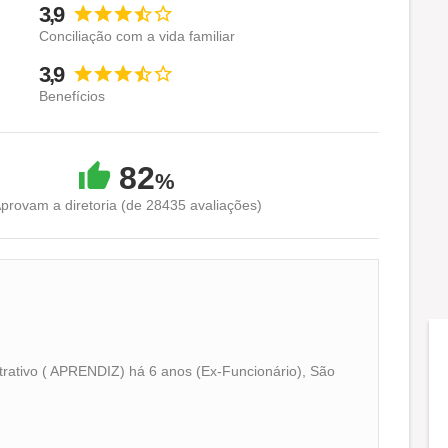
3,9
Conciliação com a vida familiar
3,9
Benefícios
82
%
provam a diretoria (de 28435 avaliações)
trativo ( APRENDIZ) há 6 anos (Ex-Funcionário), São
Conciliação com a vida familiar
Benefícios