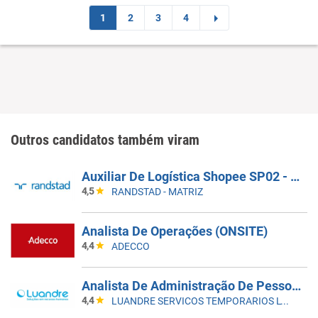
1
2
3
4
Outros candidatos também viram
Auxiliar De Logística Shopee SP02 - SEM EXPERIÊNCIA
4,5
RANDSTAD - MATRIZ
Analista De Operações (ONSITE)
4,4
ADECCO
Analista De Administração De Pessoal Jr - Guarulhos-SP
4,4
LUANDRE SERVICOS TEMPORARIOS LTDA. (C-I)