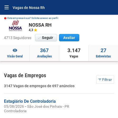
Vagas de Nossa Rh
Esta empresa é sua? Solicite acesso ao perfil.
NOSSA RH
4,3
4713 Seguidores
Seguir
Avaliar
367
3.147
27
Visão Geral
Avaliações
Vagas
Entrevistas
Vagas de Empregos
Filtrar
3147 Vagas de empregos de 697 anúncios
Estagiário De Controladoria
-
05/08/2026
São José dos Pinhais - PR
Controladoria