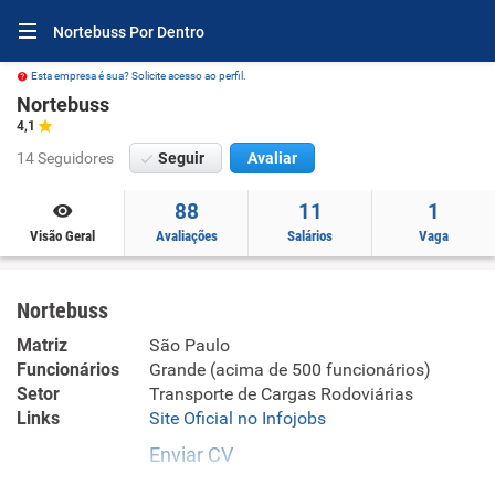
Nortebuss Por Dentro
Esta empresa é sua? Solicite acesso ao perfil.
Nortebuss
4,1
14 Seguidores
Seguir
Avaliar
88
11
1
Visão Geral
Avaliações
Salários
Vaga
Nortebuss
Matriz
São Paulo
Funcionários
Grande (acima de 500 funcionários)
Setor
Transporte de Cargas Rodoviárias
Links
Site Oficial no Infojobs
Enviar CV