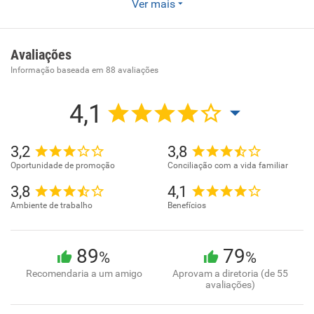
Transporte rodoviário coletivo de passageiros, com
Ver mais
itinerário fixo, intermunicipal em região metropolitana
Avaliações
Informação baseada em
88
avaliações
4,1
3,2
3,8
Oportunidade de promoção
Conciliação com a vida familiar
3,8
4,1
Ambiente de trabalho
Benefícios
89
79
%
%
Recomendaria a um amigo
Aprovam a diretoria (de 55
avaliações)