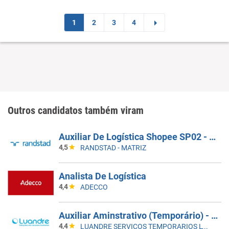
1
2
3
4
Outros candidatos também viram
Auxiliar De Logística Shopee SP02 - SEM EXPERIÊNCIA
4,5
RANDSTAD - MATRIZ
Analista De Logística
4,4
ADECCO
Auxiliar Aminstrativo (Temporário) - Santos, SP | 5X2 - 8H Às 17H
4,4
LUANDRE SERVICOS TEMPORARIOS LTDA. (C-I)