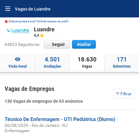
Vagas de Luandre
Esta empresa é sua? Solicite acesso ao perfil.
Luandre
4,4
64823 Seguidores
Seguir
Avaliar
4.501
18.630
171
Visão Geral
Avaliações
Vagas
Entrevistas
Vagas de Empregos
Filtrar
130 Vagas de empregos de 63 anúncios
Técnico De Enfermagem - UTI Pediátrica (Diurno)
-
06/08/2026
Rio de Janeiro - RJ
Enfermagem