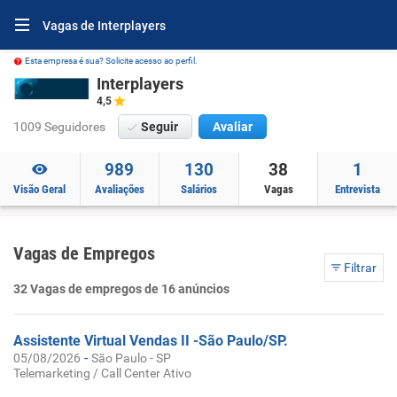
Vagas de Interplayers
Esta empresa é sua? Solicite acesso ao perfil.
Interplayers
4,5
1009 Seguidores
Seguir
Avaliar
989
130
38
1
Visão Geral
Avaliações
Salários
Vagas
Entrevista
Vagas de Empregos
Filtrar
32 Vagas de empregos de 16 anúncios
Assistente Virtual Vendas II -São Paulo/SP.
-
05/08/2026
São Paulo - SP
Telemarketing / Call Center Ativo