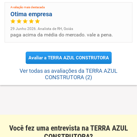
Desenvolvimento de programas de computador sob
encomenda. Serviços de engenharia. Serviços de
Avaliação mais destacada
Otima empresa
cartografia, topografia e geodésia. Laboratórios
fotográficos. Locação de automóveis sem condutor.
Locação de outros meios de transporte não especificados
29 Junho 2026. Analista de RH, Goiás
paga acima da média do mercado. vale a pena.
anteriormente, sem condutor. Aluguel de máquinas e
equipamentos para construção sem operador, exceto
andaimes. Aluguel de andaimes. Serviços combinados
Avaliar a TERRA AZUL CONSTRUTORA
para apoio a edifícios, exceto condomínios prediais.
Limpeza em prédios e em domicílios. Atividades
Ver todas as avaliações da TERRA AZUL
paisagísticas. Fotocópias
CONSTRUTORA (2)
Você fez uma entrevista na TERRA AZUL
CONSTRUTORA?