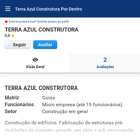
Terra Azul Construtora Por Dentro
Esta empresa é sua? Solicite acesso ao perfil.
TERRA AZUL CONSTRUTORA
5,0
Seguir
Avaliar
2
Visão Geral
Avaliações
TERRA AZUL CONSTRUTORA
Matriz
Goiás
Funcionários
Micro empresa (até 19 funcionários)
Setor
Construção em geral
Construção de edifícios. Fabricação de estruturas pré-
moldadas de concreto armado, em série e sob encomenda.
Fabricação de casas pré-moldadas de concreto.