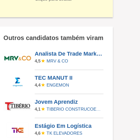
Outros candidatos também viram
Analista De Trade Marketing Sênior
MRV & CO
4,5
TEC MANUT II
ENGEMON
4,4
Jovem Aprendiz
TIBERIO CONSTRUCOES E INCORPORACOES
4,1
Estágio Em Logística
TK ELEVADORES
4,6