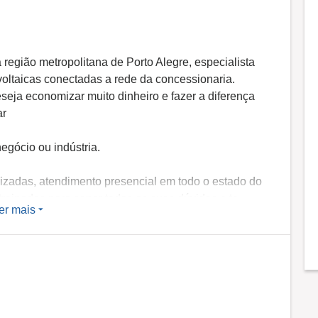
região metropolitana de Porto Alegre, especialista
oltaicas conectadas a rede da concessionaria.
ja economizar muito dinheiro e fazer a diferença
ar
negócio ou indústria.
izadas, atendimento presencial em todo o estado do
 treinados para sanar todas as suas dúvidas e te
er mais
to Energia Solar.