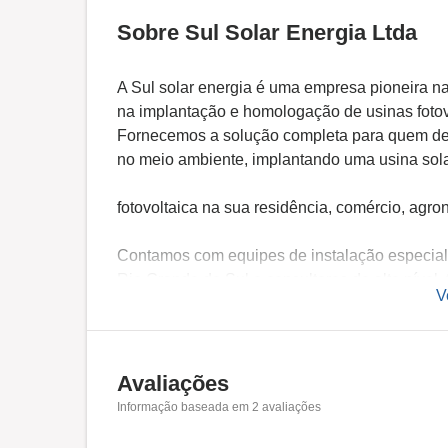
Sobre Sul Solar Energia Ltda
A Sul solar energia é uma empresa pioneira na 
na implantação e homologação de usinas fotov
Fornecemos a solução completa para quem dese
no meio ambiente, implantando uma usina sol
fotovoltaica na sua residência, comércio, agro
Contamos com equipes de instalação especial
Rio Grande do Sul e consultores de alto nível,
V
ajudar a fazer o melhor investimento do momen
Avaliações
Informação baseada em
2
avaliações