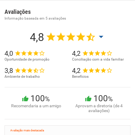
- Locação de mão-de-obra temporária .
Avaliações
Informação baseada em
5
avaliações
4,8
4,0
4,2
Oportunidade de promoção
Conciliação com a vida familiar
3,8
4,2
Ambiente de trabalho
Benefícios
100
100
%
%
Recomendaria a um amigo
Aprovam a diretoria (de 4
avaliações)
Avaliação mais destacada