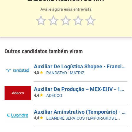
Avalie agora essa entrevista
Outros candidatos também viram
Auxiliar De Logística Shopee - Francisco Morato
4,5
RANDSTAD - MATRIZ
Auxiliar De Produção – MEX-EHV - 15:40 Ás 01:10 - Canoas/RS
4,4
ADECCO
Auxiliar Aminstrativo (Temporário) - Santos, SP | 5X2 - 8H Às 17H
4,4
LUANDRE SERVICOS TEMPORARIOS LTDA. (C-I)