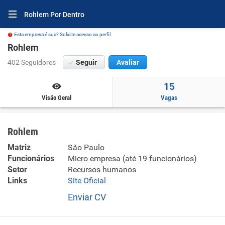
Rohlem Por Dentro
Esta empresa é sua? Solicite acesso ao perfil.
Rohlem
402 Seguidores
Seguir
Avaliar
15
Visão Geral
Vagas
Rohlem
Matriz
São Paulo
Funcionários
Micro empresa (até 19 funcionários)
Setor
Recursos humanos
Links
Site Oficial
Enviar CV
- Locação de mão-de-obra temporária