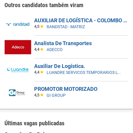
Outros candidatos também viram
AUXILIAR DE LOGÍSTICA - COLOMBO - PR
4,5
RANDSTAD - MATRIZ
Analista De Transportes
4,4
ADECCO
Auxiliar De Logística.
4,4
LUANDRE SERVICOS TEMPORARIOS LTDA. (C-I)
PROMOTOR MOTORIZADO
4,5
GI GROUP
Últimas vagas publicadas