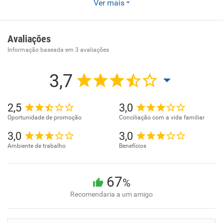
Ver mais
Somos a marca internacional do Grupo italiano Lavoropiù.
Contamos com mais de 100 escritórios entre Itália, Brasil,
Hong Kong, Reino Unido e Espanha. Para o mercado
Avaliações
brasileiro oferecemos excelência e personalização em
Informação baseada em
3
avaliações
serviços de Recrutamento e Seleção, Executive Search,
Talent Management, Terceirização e muito mais.
3,7
2,5
3,0
Oportunidade de promoção
Conciliação com a vida familiar
3,0
3,0
Ambiente de trabalho
Benefícios
67
%
Recomendaria a um amigo