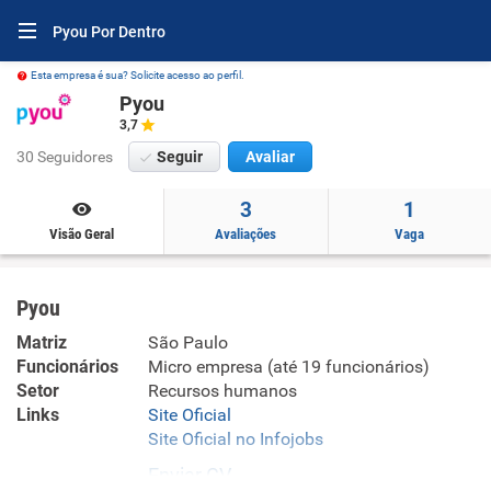
Pyou Por Dentro
Esta empresa é sua? Solicite acesso ao perfil.
Pyou
3,7
30 Seguidores
Seguir
Avaliar
3
1
Visão Geral
Avaliações
Vaga
Pyou
Matriz
São Paulo
Funcionários
Micro empresa (até 19 funcionários)
Setor
Recursos humanos
Links
Site Oficial
Site Oficial no Infojobs
Enviar CV