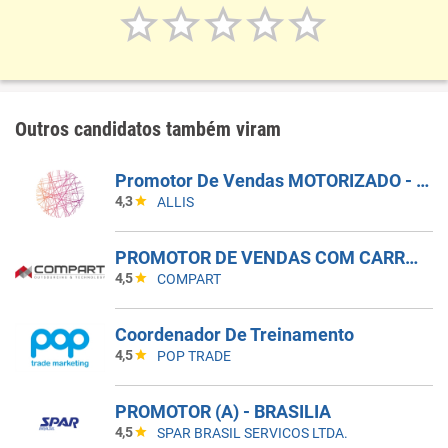
Outros candidatos também viram
Promotor De Vendas MOTORIZADO - Pojuca E São Sebastião Do Passé (BA)
4,3
ALLIS
PROMOTOR DE VENDAS COM CARRO - INDAIATUBA - SP
4,5
COMPART
Coordenador De Treinamento
4,5
POP TRADE
PROMOTOR (A) - BRASILIA
4,5
SPAR BRASIL SERVICOS LTDA.