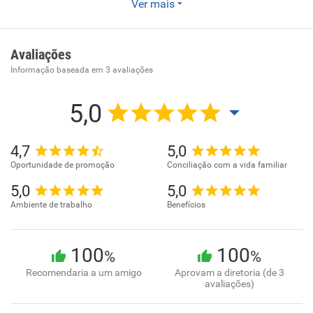
Agência de marketing estratégico com atendimento de
Ver mais
diversos segmentos.
Avaliações
Informação baseada em
3
avaliações
5,0
4,7
5,0
Oportunidade de promoção
Conciliação com a vida familiar
5,0
5,0
Ambiente de trabalho
Benefícios
100
100
%
%
Recomendaria a um amigo
Aprovam a diretoria (de 3
avaliações)