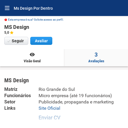
Ms Design Por Dentro
Esta empresa é sua? Solicite acesso ao perfil.
MS Design
5,0
Seguir
Avaliar
3
Visão Geral
Avaliações
MS Design
Matriz
Rio Grande do Sul
Funcionários
Micro empresa (até 19 funcionários)
Setor
Publicidade, propaganda e marketing
Links
Site Oficial
Enviar CV