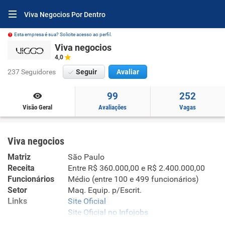
Viva Negocios Por Dentro
Esta empresa é sua? Solicite acesso ao perfil.
Viva negocios
4,0
237 Seguidores
Seguir
Avaliar
99
252
Visão Geral
Avaliações
Vagas
Viva negocios
Matriz
São Paulo
Receita
Entre R$ 360.000,00 e R$ 2.400.000,00
Funcionários
Médio (entre 100 e 499 funcionários)
Setor
Maq. Equip. p/Escrit.
Links
Site Oficial
Site Oficial no Infojobs