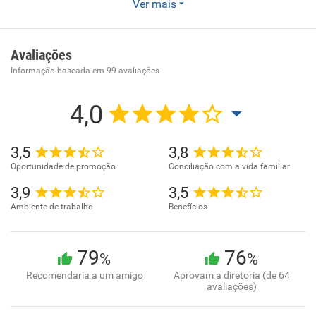
Ver mais
Enviar CV
Comércio varejista especializado de equipamentos de
telefonia e comunicação .
Avaliações
Informação baseada em
99
avaliações
4,0
3,5
3,8
Oportunidade de promoção
Conciliação com a vida familiar
3,9
3,5
Ambiente de trabalho
Benefícios
79
76
%
%
Recomendaria a um amigo
Aprovam a diretoria (de 64
avaliações)