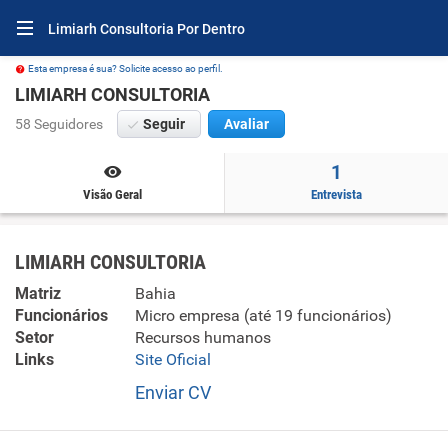
Limiarh Consultoria Por Dentro
Esta empresa é sua? Solicite acesso ao perfil.
LIMIARH CONSULTORIA
58 Seguidores
Seguir
Avaliar
1
Visão Geral
Entrevista
LIMIARH CONSULTORIA
Matriz
Bahia
Funcionários
Micro empresa (até 19 funcionários)
Setor
Recursos humanos
Links
Site Oficial
Enviar CV
- Seleção e agenciamento de mão-de-obra