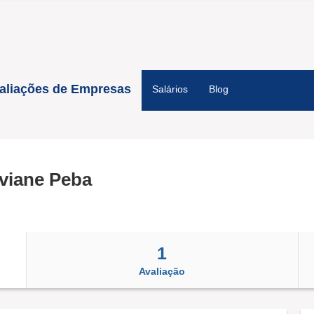
aliações de Empresas
Salários
Blog
iviane Peba
1
Avaliação