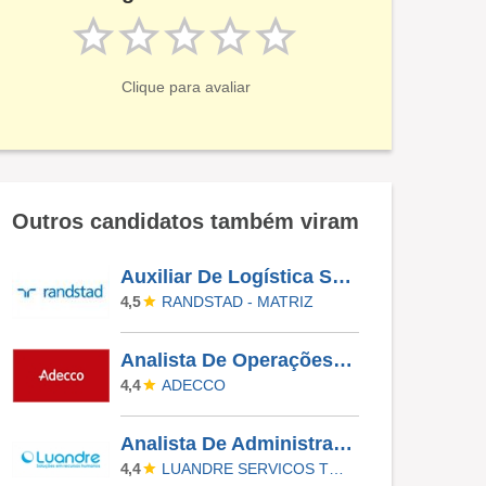
Clique para avaliar
Outros candidatos também viram
Auxiliar De Logística SHOPEE SP02 - Cajamar, Carapicuíba, Santana De Parnaíba, Caieiras, E Cotia.
RANDSTAD - MATRIZ
4,5
Analista De Operações (ONSITE)
ADECCO
4,4
Analista De Administração De Pessoal Jr - Guarulhos-SP
LUANDRE SERVICOS TEMPORARIOS LTDA. (C-I)
4,4