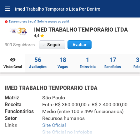
Imed Trabalho Temporario Ltda Por Dentro
Esta empresa é sua? Solicite acesso ao perfil.
IMED TRABALHO TEMPORARIO LTDA
4,4
309 Seguidores
Seguir
Avaliar
56
18
1
17
3
Visão Geral
Avaliações
Vagas
Entrevista
Beneficios
Fot
IMED TRABALHO TEMPORARIO LTDA
Matriz
São Paulo
Receita
Entre R$ 360.000,00 e R$ 2.400.000,00
Funcionários
Médio (entre 100 e 499 funcionários)
Setor
Recursos humanos
Links
Site Oficial
Site Oficial no Infojobs