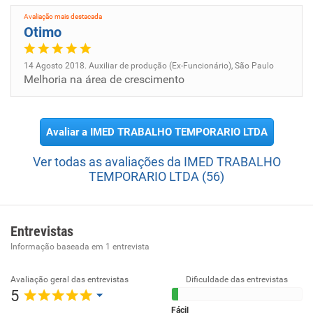
necessidades e expectativas de nossos cliente. Buscamos
Avaliação mais destacada
ser parceiros estratégicos, oferecendo soluções
Otimo
personalizadas que aumentem a produtividade e a
eficiência de seus negócios. Nosso objetivo é criar
14 Agosto 2018. Auxiliar de produção (Ex-Funcionário), São Paulo
Melhoria na área de crescimento
relacionamentos de longo prazo, baseados na confiança,
transparência e excelência em serviços.
Avaliar a IMED TRABALHO TEMPORARIO LTDA
Ver todas as avaliações da IMED TRABALHO
TEMPORARIO LTDA (56)
Entrevistas
Informação baseada em
1
entrevista
Avaliação geral das entrevistas
Dificuldade das entrevistas
5
Fácil