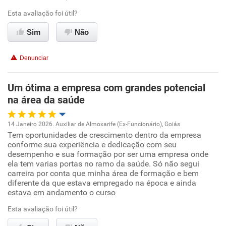
Esta avaliação foi útil?
Benefícios
Ambiente de trabalho
Sim
Não
Recomenda esta empresa
Conciliação com a vida familiar
Denunciar
Benefícios
Um ótima a empresa com grandes potencial
na área da saúde
Recomenda esta empresa
Recomenda a diretoria
14 Janeiro 2026. Auxiliar de Almoxarife (Ex-Funcionário), Goiás
Tem oportunidades de crescimento dentro da empresa
Oportunidade de promoção
conforme sua experiência e dedicação com seu
desempenho e sua formação por ser uma empresa onde
Ambiente de trabalho
ela tem varias portas no ramo da saúde. Só não segui
carreira por conta que minha área de formação e bem
diferente da que estava empregado na época e ainda
Conciliação com a vida familiar
estava em andamento o curso
Esta avaliação foi útil?
Benefícios