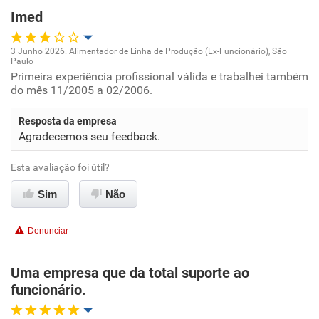
Imed
3 Junho 2026. Alimentador de Linha de Produção (Ex-Funcionário), São
Paulo
Oportunidade de promoção
Primeira experiência profissional válida e trabalhei também
do mês 11/2005 a 02/2006.
Ambiente de trabalho
Resposta da empresa
Agradecemos seu feedback.
Conciliação com a vida familiar
Esta avaliação foi útil?
Benefícios
Sim
Não
Recomenda esta empresa
Denunciar
Recomenda a diretoria
Uma empresa que da total suporte ao
funcionário.