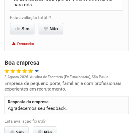
para nós.
Benefícios
Esta avaliação foi útil?
Recomenda esta empresa
Sim
Não
Recomenda a diretoria
Denunciar
Boa empresa
3 Agosto 2026. Auxiliar de Escritório (Ex-Funcionário), São Paulo
Empresa de pequeno porte, familiar, e com profissionais
Oportunidade de promoção
experientes em recrutamento.
Ambiente de trabalho
Resposta da empresa
Agradecemos seu feedback.
Conciliação com a vida familiar
Esta avaliação foi útil?
Benefícios
Sim
Não