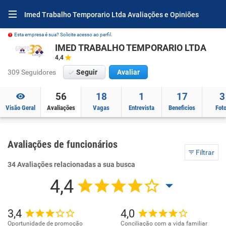
Imed Trabalho Temporario Ltda Avaliações e Opiniões
Esta empresa é sua? Solicite acesso ao perfil.
IMED TRABALHO TEMPORARIO LTDA
4,4
309 Seguidores
Seguir
Avaliar
56
18
1
17
3
Visão Geral
Avaliações
Vagas
Entrevista
Beneficios
Fot
Avaliações de funcionários
Filtrar
34 Avaliações relacionadas a sua busca
4,4
3,4
4,0
Oportunidade de promoção
Conciliação com a vida familiar