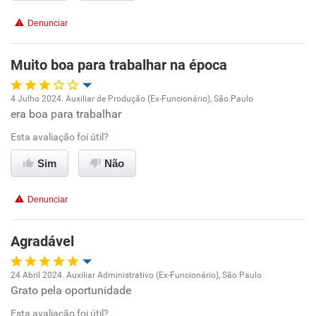
Recomenda esta empresa
Denunciar
Recomenda a diretoria
Muito boa para trabalhar na época
4 Julho 2024. Auxiliar de Produção (Ex-Funcionário), São Paulo
era boa para trabalhar
Oportunidade de promoção
Esta avaliação foi útil?
Ambiente de trabalho
Sim
Não
Conciliação com a vida familiar
Denunciar
Benefícios
Agradável
Recomenda esta empresa
24 Abril 2024. Auxiliar Administrativo (Ex-Funcionário), São Paulo
Recomenda a diretoria
Grato pela oportunidade
Oportunidade de promoção
Esta avaliação foi útil?