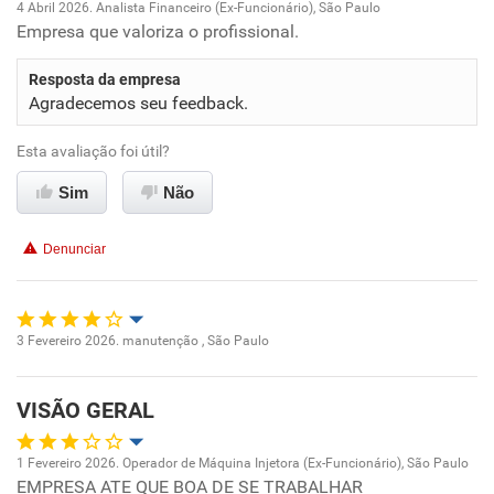
4 Abril 2026. Analista Financeiro (Ex-Funcionário), São Paulo
Empresa que valoriza o profissional.
Oportunidade de promoção
Resposta da empresa
Ambiente de trabalho
Agradecemos seu feedback.
Conciliação com a vida familiar
Esta avaliação foi útil?
Sim
Não
Benefícios
Denunciar
Recomenda esta empresa
Recomenda a diretoria
3 Fevereiro 2026. manutenção , São Paulo
Oportunidade de promoção
VISÃO GERAL
Ambiente de trabalho
1 Fevereiro 2026. Operador de Máquina Injetora (Ex-Funcionário), São Paulo
Conciliação com a vida familiar
EMPRESA ATE QUE BOA DE SE TRABALHAR
Oportunidade de promoção