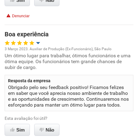
Sim
Não
Recomenda esta empresa
Denunciar
Recomenda a diretoria
Boa experiência
3 Março 2023. Auxiliar de Produção (Ex-Funcionário), São Paulo
Um ótimo lugar para trabalhar, ótimos funcionários e uma
Oportunidade de promoção
ótima equipe. Os funcionários tem grande chances de
subir de cargo.
Ambiente de trabalho
Resposta da empresa
Conciliação com a vida familiar
Obrigado pelo seu feedback positivo! Ficamos felizes
em saber que você aprecia nosso ambiente de trabalho
e as oportunidades de crescimento. Continuaremos nos
Benefícios
esforçando para manter um ótimo lugar para todos.
Recomenda esta empresa
Esta avaliação foi útil?
Sim
Não