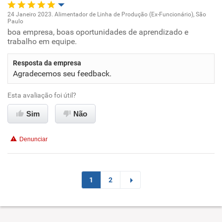
24 Janeiro 2023. Alimentador de Linha de Produção (Ex-Funcionário), São
Paulo
Oportunidade de promoção
boa empresa, boas oportunidades de aprendizado e
trabalho em equipe.
Ambiente de trabalho
Resposta da empresa
Agradecemos seu feedback.
Conciliação com a vida familiar
Esta avaliação foi útil?
Benefícios
Sim
Não
Recomenda esta empresa
Denunciar
Recomenda a diretoria
1
2