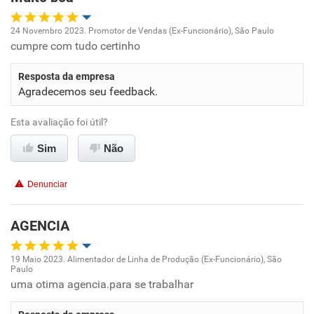
Recomenda esta empresa
24 Novembro 2023. Promotor de Vendas (Ex-Funcionário), São Paulo
Recomenda a diretoria
cumpre com tudo certinho
Oportunidade de promoção
Resposta da empresa
Ambiente de trabalho
Agradecemos seu feedback.
Conciliação com a vida familiar
Esta avaliação foi útil?
Sim
Não
Benefícios
Denunciar
Recomenda esta empresa
Recomenda a diretoria
AGENCIA
19 Maio 2023. Alimentador de Linha de Produção (Ex-Funcionário), São
Paulo
Oportunidade de promoção
uma otima agencia.para se trabalhar
Ambiente de trabalho