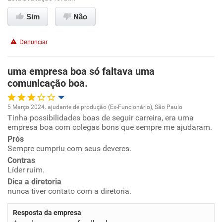
Ambiente de trabalho
Sim
Não
Conciliação com a vida familiar
Denunciar
Benefícios
uma empresa boa só faltava uma
comunicação boa.
Recomenda esta empresa
Recomenda a diretoria
5 Março 2024. ajudante de produção (Ex-Funcionário), São Paulo
Tinha possibilidades boas de seguir carreira, era uma
Oportunidade de promoção
empresa boa com colegas bons que sempre me ajudaram.
Prós
Ambiente de trabalho
Sempre cumpriu com seus deveres.
Contras
Conciliação com a vida familiar
Líder ruim.
Dica a diretoria
nunca tiver contato com a diretoria.
Benefícios
Resposta da empresa
Recomenda esta empresa