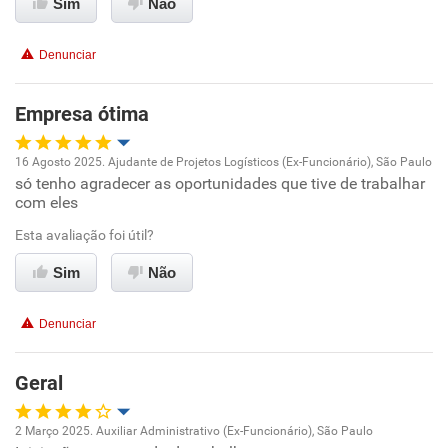
Sim
Não
Recomenda esta empresa
Recomenda a diretoria
Denunciar
Empresa ótima
16 Agosto 2025. Ajudante de Projetos Logísticos (Ex-Funcionário), São Paulo
só tenho agradecer as oportunidades que tive de trabalhar
Oportunidade de promoção
com eles
Ambiente de trabalho
Esta avaliação foi útil?
Sim
Não
Conciliação com a vida familiar
Denunciar
Benefícios
Geral
Recomenda esta empresa
2 Março 2025. Auxiliar Administrativo (Ex-Funcionário), São Paulo