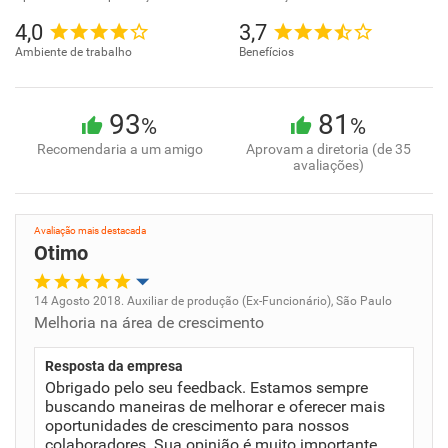
4,0
3,7
Ambiente de trabalho
Benefícios
93
81
%
%
Recomendaria a um amigo
Aprovam a diretoria (de 35
avaliações)
Avaliação mais destacada
Otimo
14 Agosto 2018. Auxiliar de produção (Ex-Funcionário), São Paulo
Melhoria na área de crescimento
Oportunidade de promoção
Resposta da empresa
Ambiente de trabalho
Obrigado pelo seu feedback. Estamos sempre
buscando maneiras de melhorar e oferecer mais
Conciliação com a vida familiar
oportunidades de crescimento para nossos
colaboradores. Sua opinião é muito importante