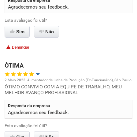
Resposta da empresa
Agradecemos seu feedback.
Conciliação com a vida familiar
Esta avaliação foi útil?
Benefícios
Sim
Não
Não recomenda esta empresa
Denunciar
Não recomenda a diretoria
ÒTIMA
2 Maio 2023. Alimentador de Linha de Produção (Ex-Funcionário), São Paulo
ÓTIMO CONVIVIO COM A EQUIPE DE TRABALHO, MEU
Oportunidade de promoção
MELHOR AVANÇO PROFISSIONAL
Ambiente de trabalho
Resposta da empresa
Agradecemos seu feedback.
Conciliação com a vida familiar
Esta avaliação foi útil?
Benefícios