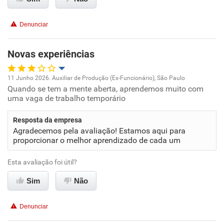
Recomenda esta empresa
Denunciar
Novas experiências
11 Junho 2026. Auxiliar de Produção (Ex-Funcionário), São Paulo
Quando se tem a mente aberta, aprendemos muito com
Oportunidade de promoção
uma vaga de trabalho temporário
Ambiente de trabalho
Resposta da empresa
Agradecemos pela avaliação! Estamos aqui para
Conciliação com a vida familiar
proporcionar o melhor aprendizado de cada um
Esta avaliação foi útil?
Benefícios
Sim
Não
Recomenda esta empresa
Denunciar