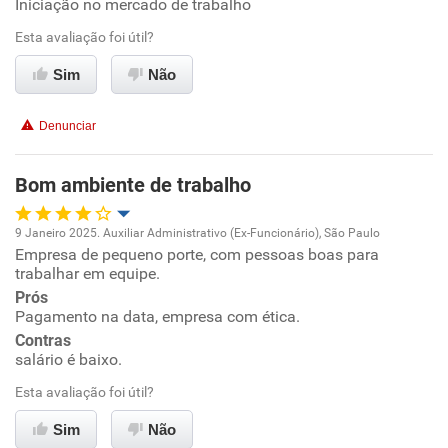
Iniciação no mercado de trabalho
Oportunidade de promoção
Esta avaliação foi útil?
Ambiente de trabalho
Sim
Não
Conciliação com a vida familiar
Denunciar
Benefícios
Bom ambiente de trabalho
Recomenda esta empresa
9 Janeiro 2025. Auxiliar Administrativo (Ex-Funcionário), São Paulo
Recomenda a diretoria
Empresa de pequeno porte, com pessoas boas para
Oportunidade de promoção
trabalhar em equipe.
Prós
Ambiente de trabalho
Pagamento na data, empresa com ética.
Contras
Conciliação com a vida familiar
salário é baixo.
Esta avaliação foi útil?
Benefícios
Sim
Não