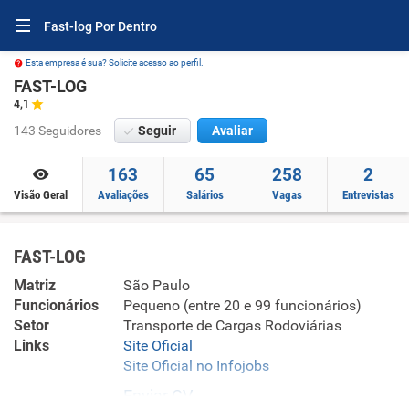
Fast-log Por Dentro
Esta empresa é sua? Solicite acesso ao perfil.
FAST-LOG
4,1
143 Seguidores
Seguir
Avaliar
163
65
258
2
Visão Geral
Avaliações
Salários
Vagas
Entrevistas
FAST-LOG
Matriz
São Paulo
Funcionários
Pequeno (entre 20 e 99 funcionários)
Setor
Transporte de Cargas Rodoviárias
Links
Site Oficial
Site Oficial no Infojobs
Enviar CV