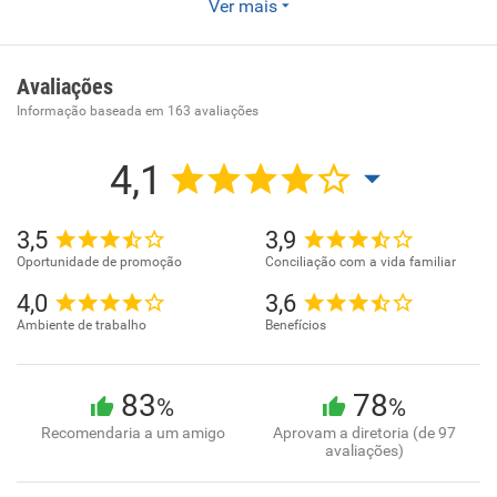
Ver mais
Empresa de transporte atuante na area de frete lotação de
carga seca e de carga sensivel . Area de abrangencia de
atendimento nivel Brasil
Avaliações
Informação baseada em
163
avaliações
4,1
3,5
3,9
Oportunidade de promoção
Conciliação com a vida familiar
4,0
3,6
Ambiente de trabalho
Benefícios
83
78
%
%
Recomendaria a um amigo
Aprovam a diretoria (de 97
avaliações)