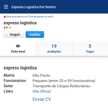
Express Logistica Por Dentro
Esta empresa é sua? Solicite acesso ao perfil.
express logistica
4,2
Seguir
Avaliar
19
5
Visão Geral
Avaliações
Vagas
express logistica
Matriz
São Paulo
Funcionários
Pequeno (entre 20 e 99 funcionários)
Setor
Transporte de Cargas Rodoviárias
Links
Site Oficial
Enviar CV