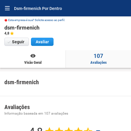
Dsm-firmenich Por Dentro
Esta empresa é sua? Solicite acesso ao perfil.
dsm-firmenich
4,8
Seguir
Avaliar
107
Visão Geral
Avaliações
dsm-firmenich
Avaliações
Informação baseada em
107
avaliações