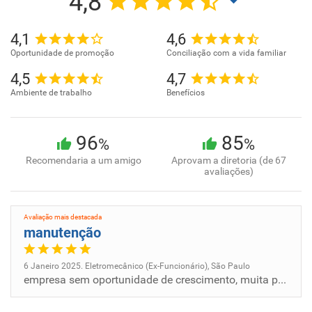
4,8
4,1
4,6
Oportunidade de promoção
Conciliação com a vida familiar
4,5
4,7
Ambiente de trabalho
Benefícios
96
85
%
%
Recomendaria a um amigo
Aprovam a diretoria (de 67
avaliações)
Avaliação mais destacada
manutenção
6 Janeiro 2025. Eletromecânico (Ex-Funcionário), São Paulo
empresa sem oportunidade de crescimento, muita panelinha, quem consegue crescer na empresa é por questão de amizade e nã...