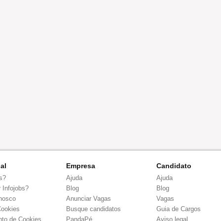
nal
Empresa
Candidato
s?
Ajuda
Ajuda
 Infojobs?
Blog
Blog
nosco
Anunciar Vagas
Vagas
Cookies
Busque candidatos
Guia de Cargos
to de Cookies
PandaPé
Aviso legal